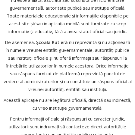
nu este afiliată, asociată sau susținută de nicio entitate
guvernamentală, autoritate publică sau instituție oficială.
Toate materialele educaționale și informațiile disponibile pe
acest site și/sau în aplicația mobilă sunt furnizate cu scop
informativ și educativ, fără a avea statut oficial sau juridic.
De asemenea,
Școala Rutieră
nu reprezintă și nu acționează
în numele vreunei entități guvernamentale, autorități publice
sau instituții oficiale și nu oferă informații sau răspunsuri la
întrebările utilizatorilor în numele acestora. Orice informație
sau răspuns furnizat de platformă reprezintă punctul de
vedere al administratorilor și nu constituie un răspuns oficial al
vreunei autorități, entități sau instituții.
Această aplicație nu are legătură oficială, directă sau indirectă,
cu vreo instituție guvernamentală.
Pentru informații oficiale și răspunsuri cu caracter juridic,
utilizatorii sunt îndrumați să contacteze direct autoritățile
competente sau instituțiile publice relevante.