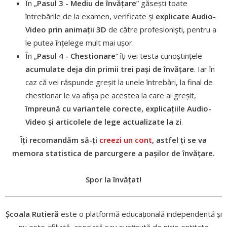
În „
Pasul 3 - Mediu de învățare
” găsești toate
întrebările de la examen, verificate și
explicate Audio-
Video prin animații 3D
de către profesioniști, pentru a
le putea înțelege mult mai ușor.
În „
Pasul 4 - Chestionare
” îți vei testa cunoștințele
acumulate deja din primii trei pași de învățare
. Iar în
caz că vei răspunde greșit la unele întrebări, la final de
chestionar le va afișa pe acestea la care ai greșit,
împreună cu variantele corecte, explicațiile Audio-
Video și articolele de lege actualizate la zi
.
Îți recomandăm să-ți
creezi un cont
, astfel ți se va
memora statistica de parcurgere a pașilor de învățare.
Spor la învățat!
Școala Rutieră
este o platformă educațională independentă și