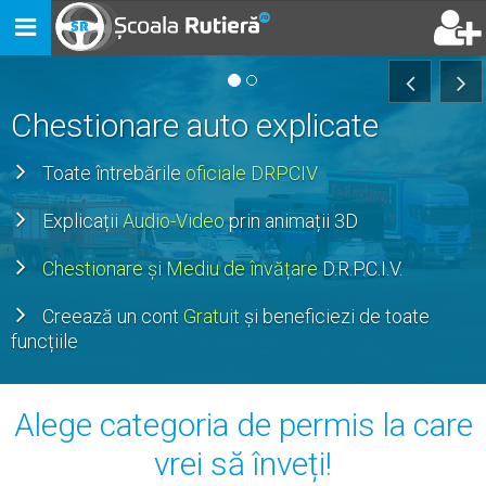
Toggle
navigation
Chestionare auto explicate
Toate întrebările
oficiale DRPCIV
Explicații
Audio-Video
prin animații 3D
Chestionare și Mediu de învățare
D.R.P.C.I.V.
Creează un cont
Gratuit
și beneficiezi de toate
funcțiile
Alege categoria de permis la care
vrei să înveți!