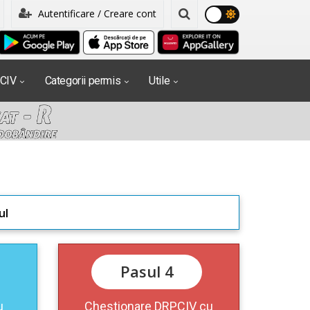
Autentificare / Creare cont
PCIV
Categorii permis
Utile
ul
Pasul 4
u
Chestionare DRPCIV cu