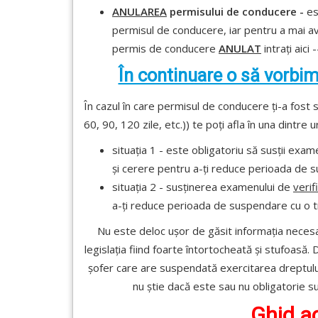
ANULAREA
permisului de conducere -
es
permisul de conducere, iar pentru a mai av
permis de conducere
ANULAT
intrați aici 
În continuare o să vorbim
În cazul în care permisul de conducere ți-a fost
60, 90, 120 zile, etc.)) te poți afla în una dintre 
situația 1 - este obligatoriu să susții exa
și cerere pentru a-ți reduce perioada de 
situația 2 - susținerea examenului de
verif
a-ți reduce perioada de suspendare cu o t
Nu este deloc ușor de găsit informația necesa
legislația fiind foarte întortocheată și stufoasă
șofer care are suspendată exercitarea dreptul
nu știe dacă este sau nu obligatorie su
Ghid ac