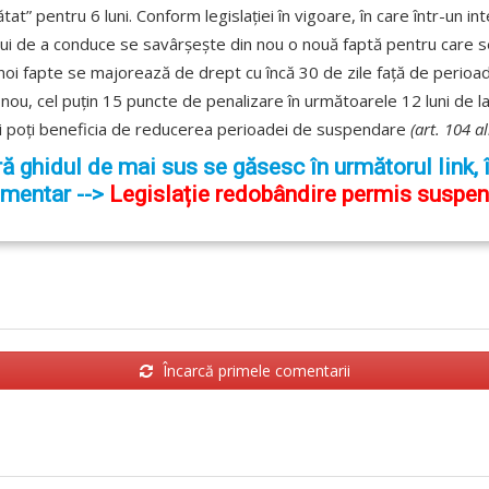
t” pentru 6 luni. Conform legislației în vigoare, în care într-un int
lui de a conduce se savârșește din nou o nouă faptă pentru care
 noi fapte se majorează de drept cu încă 30 de zile față de peri
n nou, cel puțin 15 puncte de penalizare în următoarele 12 luni de la
i poți beneficia de reducerea perioadei de suspendare
(art. 104 a
ră ghidul de mai sus se găsesc în următorul link, în
imentar -->
Legislație redobândire permis suspenda
Încarcă primele comentarii