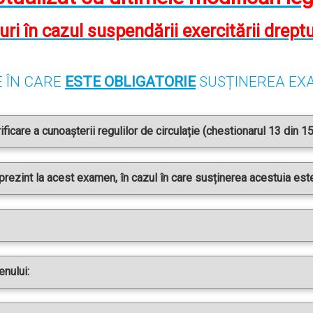
turi în cazul suspendării exercitării drep
E ÎN CARE
ESTE OBLIGATORIE
SUSȚINEREA EXA
icare a cunoașterii regulilor de circulație (chestionarul 13 din 1
ezint la acest examen, în cazul în care susținerea acestuia este
nului: