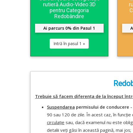
rutieră Audio-Video 3D
r
pentru Categoria
C
Redobândire
Ai parcurs 0% din Pasul 1
A
Intră în pasul 1 »
Redob
Trebuie să facem diferența de la început într
Suspendarea
permisului de conducere 
90 sau 120 de zile. În acest caz, în funcți
circulație
sau, dacă examenul nu este obligat
detalii veți găsi în această pagină, mai jos;