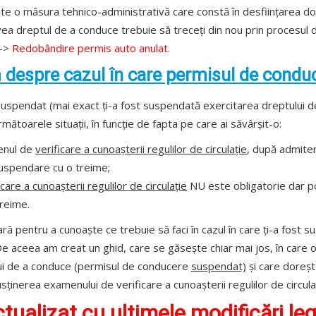
te o măsura tehnico-administrativă care constă în desființarea doc
ea dreptul de a conduce trebuie să treceți din nou prin procesul
-->
Redobândire permis auto anulat
.
 despre cazul în care permisul de conduc
 suspendat (mai exact ți-a fost suspendată exercitarea dreptului d
următoarele situații, în funcție de fapta pe care ai săvârșit-o:
menul de
verificare a cunoașterii regulilor de circulație
, după admitere
suspendare cu o treime;
icare a cunoașterii regulilor de circulație
NU este obligatorie dar po
reime.
ră pentru a cunoaște ce trebuie să faci în cazul în care ți-a fost 
. De aceea am creat un ghid, care se găsește chiar mai jos, în care 
ui de a conduce (permisul de conducere
suspendat)
și care doreșt
sținerea examenului de verificare a cunoașterii regulilor de circul
tualizat cu ultimele modificări leg