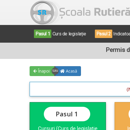
Pasul 1
Curs de legislație
Pasul 2
Indicato
Permis d
Înapoi
Acasă
(
Pasul 1
Cursuri (Curs de legislație
I