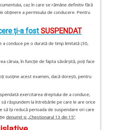
umentului, caz în care se rămâne definitiv fără
 de obținere a permisului de conducere. Pentru
ere ți-a fost
SUSPENDAT
e a conduce pe o durată de timp limitată (30,
a căruia, în funcție de fapta săvârșită, poți face
ți susține acest examen, dacă dorești, pentru
suspendată exercitarea dreptului de a conduce,
o să răspundem la întrebările pe care le are orice
e să își reducă perioada de suspendare ori care
ație
denumit și „Chestionarul 13 din 15”
.
islative