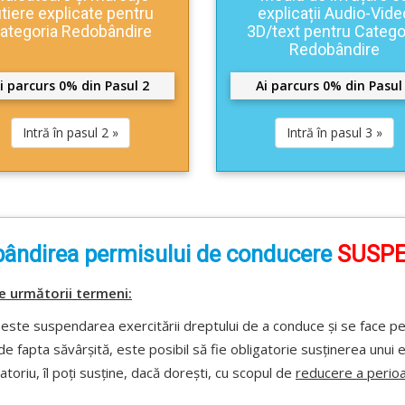
utiere explicate pentru
explicații Audio-Vide
ategoria Redobândire
3D/text pentru Catego
Redobândire
i parcurs 0% din Pasul 2
Ai parcurs 0% din Pasul
Intră în pasul 2 »
Intră în pasul 3 »
ândirea permisului de conducere
SUSP
e următorii termeni:
-
este suspendarea exercitării dreptului de a conduce și se face pe
e de fapta săvârșită, este posibil să fie obligatorie susținerea unu
oriu, îl poți susține, dacă dorești, cu scopul de
reducere a perio