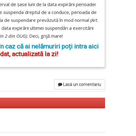
erval de șase luni de la data expirării perioadei
 se suspenda dreptul de a conduce, perioada de
oada de suspendare prevăzută în mod normal
(Art.
 data expirării ultimei suspendări a exercitării
lin 2 din OUG)
. Deci, grijă mare!
 caz că ai nelămuriri poți intra aici
t, actualizată la zi!
Lasă un comentariu