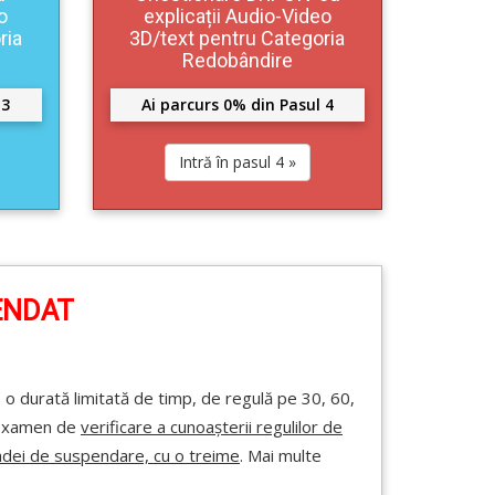
o
explicații Audio-Video
ria
3D/text pentru Categoria
Redobândire
 3
Ai parcurs 0% din Pasul 4
Intră în pasul 4 »
ENDAT
 o durată limitată de timp, de regulă pe 30, 60,
i examen de
verificare a cunoașterii regulilor de
adei de suspendare, cu o treime
. Mai multe