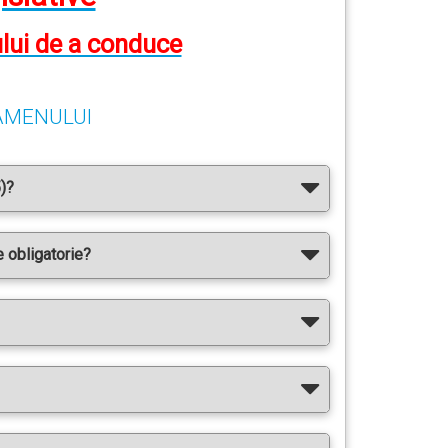
tului de a conduce
MENULUI​
5)?
 obligatorie?