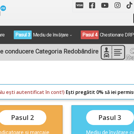
are
Pasul 3
Mediu de învățare
Pasul 4
Chestionare DR
e conducere Categoria Redobândire
Nu ești autentificat în cont!)
Ești pregătit 0% să iei permis
Pasul 2
Pasul 3
ndicatoare și marcaje
Mediu de învățare c