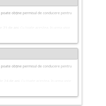
se poate obține permisul de conducere pentru
de
21 de ani
. Cu toate acestea, în urma unor
 schimbare este tratată ca o excepție de la
pție de vârstă se va înscrie
codul național
 pentru obținerea atestatului profesional
se poate obține permisul de conducere pentru
sau
CE
;
varea examenelor se eliberează permisul de
 de
24 de ani
. Cu toate acestea, în urma unor
 schimbare este tratată ca o excepție de la
teritoriul României în prezența instructorului
pție de vârstă se va înscrie
codul național
i din cadrul ARR în timpul desfășurării
 pentru obținerea atestatului profesional
liberat de ARR pentru a vă elibera un alt