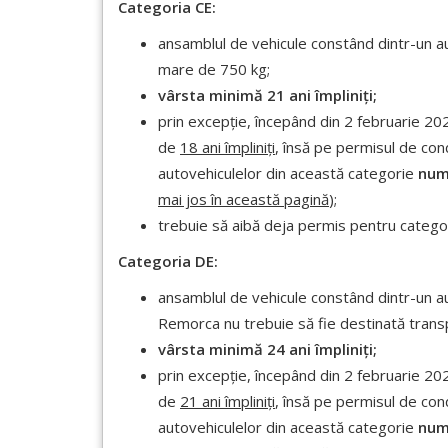
Categoria CE:
ansamblul de vehicule constând dintr-un a
mare de 750 kg;
vârsta minimă 21 ani împliniți;
prin excepție, începând din 2 februarie 202
de
18 ani împliniți
, însă pe permisul de con
autovehiculelor din această categorie
numa
mai jos în această pagină
);
trebuie să aibă deja permis pentru catego
Categoria DE:
ansamblul de vehicule constând dintr-un a
Remorca nu trebuie să fie destinată trans
vârsta minimă 24 ani împliniți;
prin excepție, începând din 2 februarie 20
de
21 ani împliniți
, însă pe permisul de con
autovehiculelor din această categorie
numa