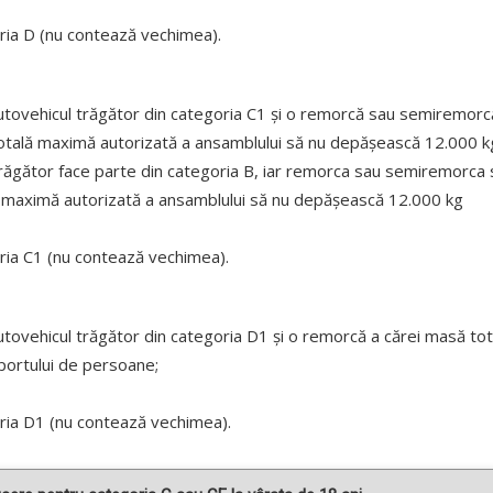
ria D (nu contează vechimea).
utovehicul trăgător din categoria C1 și o remorcă sau semiremorc
otală maximă autorizată a ansamblului să nu depășească 12.000 k
l trăgător face parte din categoria B, iar remorca sau semiremorc
ă maximă autorizată a ansamblului să nu depășească 12.000 kg
ria C1 (nu contează vechimea).
utovehicul trăgător din categoria D1 și o remorcă a cărei masă t
portului de persoane;
ria D1 (nu contează vechimea).