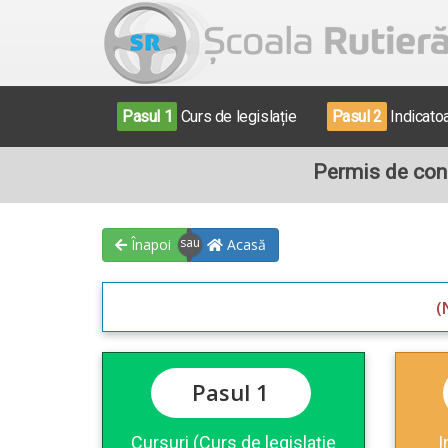
Pasul 1
Curs de legislație
Pasul 2
Indicato
Permis de cond
Înapoi
Acasă
(
Pasul 1
Cursuri (Curs de legislație
I