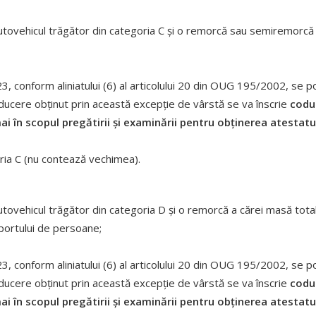
utovehicul trăgător din categoria C și o remorcă sau semiremorcă
3, conform aliniatului (6) al articolului 20 din OUG 195/2002, se 
ducere obținut prin această excepție de vârstă se va înscrie
codu
i în scopul pregătirii și examinării pentru obținerea atestatu
ria C (nu contează vechimea).
utovehicul trăgător din categoria D și o remorcă a cărei masă to
portului de persoane;
23, conform aliniatului (6) al articolului 20 din OUG 195/2002, se 
ducere obținut prin această excepție de vârstă se va înscrie
codu
i în scopul pregătirii și examinării pentru obținerea atestatu