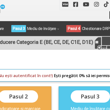
are
Pasul 3
Mediu de învățare
Pasul 4
Chestionare DR
ucere Categoria E (BE, CE, DE, C1E, D1E)
Nu ești autentificat în cont!)
Ești pregătit 0% să iei permis
Pasul 2
Pasul 3
ndicatoare și marcaje
Mediu de învățare c