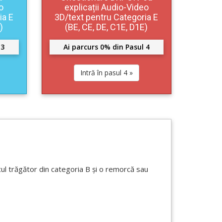
o
explicații Audio-Video
ia E
3D/text pentru Categoria E
)
(BE, CE, DE, C1E, D1E)
 3
Ai parcurs 0% din Pasul 4
Intră în pasul 4 »
l trăgător din categoria B și o remorcă sau