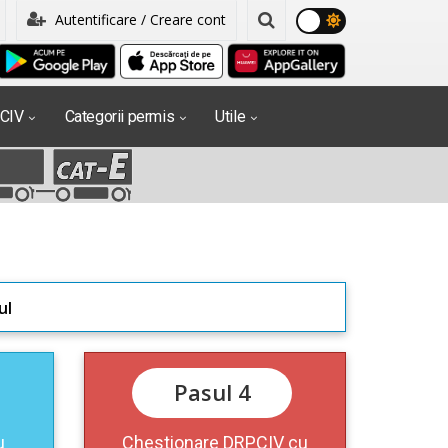
Autentificare / Creare cont
PCIV
Categorii permis
Utile
ul
Pasul 4
u
Chestionare DRPCIV cu