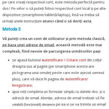
pe care creați respectivul cont, este metoda perfectă pentru
dvs.! Pe viitor o să puteți folosi respectivul cont local și pe alte
dispozitive (smartphone/tabletă/laptop), însă va trebui să
urmați unele instrucțiuni
atunci când o să doriți asta
.
Metoda 3
Vă puteți crea un cont de utilizator și prin metoda clasică,
pe baza unei adrese de email
, această metodă este mai
complexă, fiind nevoie de parcurgerea următorilor pași:
se apasă butonul
Autentificare / Creare cont
din colțul
dreapta sus al paginii (pe smartphone acesta are
pictograma unui omuleț peste care este așezat semnul
plus), care vă duce în pagina de
Autentificare/
înregistrare
;
apoi veți completa un formular simplu cu datele dvs. și o
adresă de email. Atenție, adresa de email trebuie să fie
pe ea vi se va trimite un email
valabilă (funcțională) deoarece