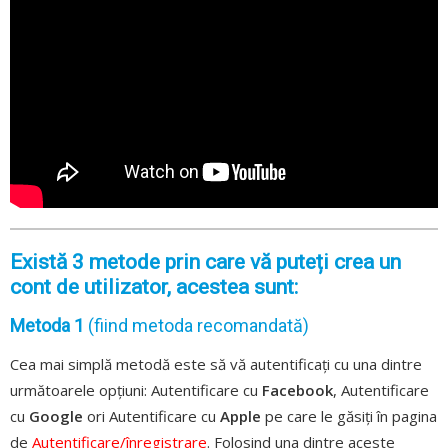
Există 3 metode prin care vă puteți crea un
cont de utilizator, acestea sunt:
Metoda 1
(fiind metoda recomandată)
Cea mai simplă metodă este să vă autentificați cu una dintre
următoarele opțiuni: Autentificare cu
Facebook
, Autentificare
cu
Google
ori Autentificare cu
Apple
pe care le găsiți în pagina
de
Autentificare/înregistrare
. Folosind una dintre aceste