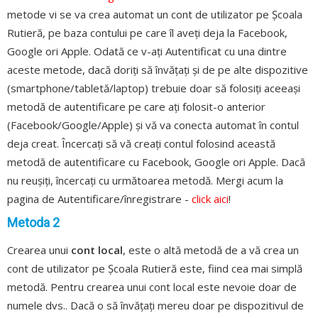
metode vi se va crea automat un cont de utilizator pe Școala
Rutieră, pe baza contului pe care îl aveți deja la Facebook,
Google ori Apple. Odată ce v-ați Autentificat cu una dintre
aceste metode, dacă doriți să învățați și de pe alte dispozitive
(smartphone/tabletă/laptop) trebuie doar să folosiți aceeași
metodă de autentificare pe care ați folosit-o anterior
(Facebook/Google/Apple) și vă va conecta automat în contul
deja creat. Încercați să vă creați contul folosind această
metodă de autentificare cu Facebook, Google ori Apple. Dacă
nu reușiți, încercați cu următoarea metodă. Mergi acum la
pagina de Autentificare/înregistrare -
click aici
!
Metoda 2
Crearea unui
cont local
, este o altă metodă de a vă crea un
cont de utilizator pe Școala Rutieră este, fiind cea mai simplă
metodă. Pentru crearea unui cont local este nevoie doar de
numele dvs.. Dacă o să învățați mereu doar pe dispozitivul de