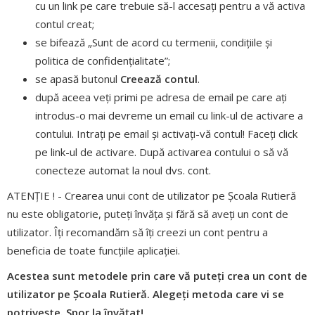
cu un link pe care trebuie să-l accesați pentru a vă activa
contul creat;
se bifează „Sunt de acord cu termenii, condițiile și
politica de confidențialitate”;
se apasă butonul
Creează contul
.
după aceea veți primi pe adresa de email pe care ați
introdus-o mai devreme un email cu link-ul de activare a
contului. Intrați pe email și activați-vă contul! Faceți click
pe link-ul de activare. După activarea contului o să vă
conecteze automat la noul dvs. cont.
ATENȚIE ! - Crearea unui cont de utilizator pe Școala Rutieră
nu este obligatorie, puteți învăța și fără să aveți un cont de
utilizator. Îți recomandăm să îți creezi un cont pentru a
beneficia de toate funcțiile aplicației.
Acestea sunt metodele prin care vă puteți crea un cont de
utilizator pe Școala Rutieră. Alegeți metoda care vi se
potrivește. Spor la învățat!