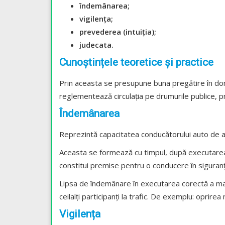
îndemânarea;
vigilența;
prevederea (intuiția);
judecata.
Cunoștințele teoretice și practice
Prin aceasta se presupune buna pregătire în dom
reglementează circulația pe drumurile publice, pr
Îndemânarea
Reprezintă capacitatea conducătorului auto de a 
Aceasta se formează cu timpul, după executarea 
constitui premise pentru o conducere în siguranţ
Lipsa de îndemânare în executarea corectă a ma
ceilalți participanți la trafic. De exemplu: oprirea 
Vigilența