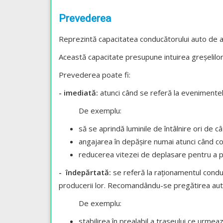
Prevederea
Reprezintă capacitatea conducătorului auto de a a
Această capacitate presupune intuirea greșelilor c
Prevederea poate fi:
- imediată:
atunci când se referă la evenimentel
De exemplu:
să se aprindă luminile de întâlnire ori de câ
angajarea în depășire numai atunci când co
reducerea vitezei de deplasare pentru a put
- îndepărtată:
se referă la raționamentul conduc
producerii lor. Recomandându-se pregătirea autom
De exemplu:
stabilirea în prealabil a traseului ce urme