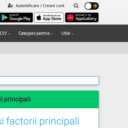
Autentificare / Creare cont
PCIV
Categorii permis
Utile
i principali
 factorii principali