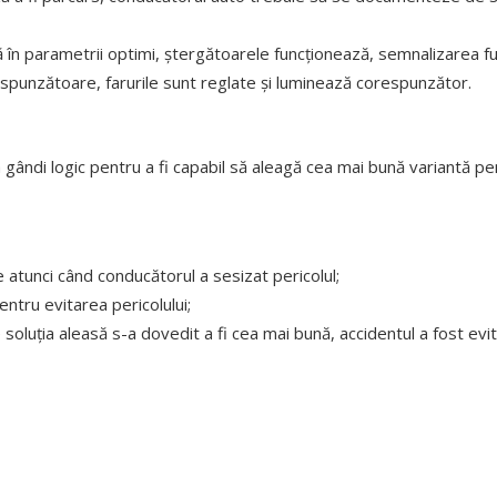
 în parametrii optimi, ștergătoarele funcționează, semnalizarea fun
spunzătoare, farurile sunt reglate și luminează corespunzător.
ândi logic pentru a fi capabil să aleagă cea mai bună variantă pen
 atunci când conducătorul a sesizat pericolul;
entru evitarea pericolului;
e soluția aleasă s-a dovedit a fi cea mai bună, accidentul a fost ev