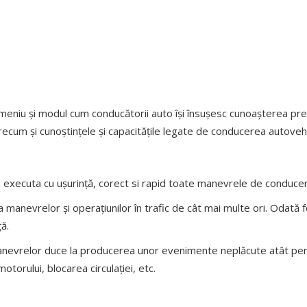
eniu și modul cum conducătorii auto își însușesc cunoașterea pre
ecum și cunoștințele și capacitățile legate de conducerea autovehic
executa cu ușurință, corect si rapid toate manevrele de conducere
manevrelor și operațiunilor în trafic de cât mai multe ori. Odată
ă.
nevrelor duce la producerea unor evenimente neplăcute atât pentr
motorului, blocarea circulației, etc.