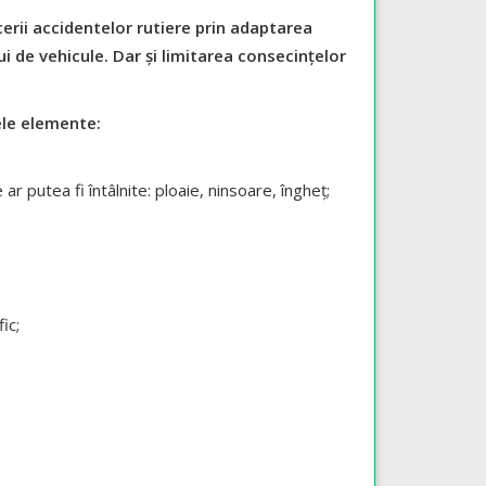
erii accidentelor rutiere prin adaptarea
ui de vehicule. Dar și limitarea consecințelor
ele elemente:
r putea fi întâlnite: ploaie, ninsoare, îngheț;
ic;