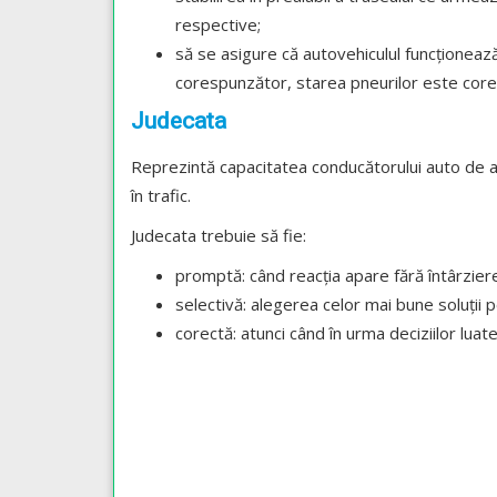
respective;
să se asigure că autovehiculul funcționează
corespunzător, starea pneurilor este core
Judecata
Reprezintă capacitatea conducătorului auto de a g
în trafic.
Judecata trebuie să fie:
promptă: când reacția apare fără întârziere
selectivă: alegerea celor mai bune soluții p
corectă: atunci când în urma deciziilor luat