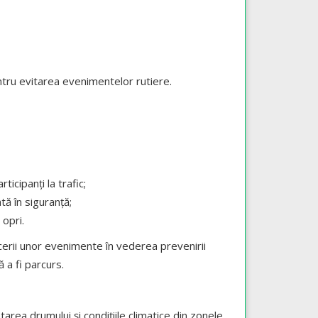
pentru evitarea evenimentelor rutiere.
ticipanți la trafic;
ă în siguranță;
 opri.
ucerii unor evenimente în vederea prevenirii
 a fi parcurs.
area drumului și condițiile climatice din zonele