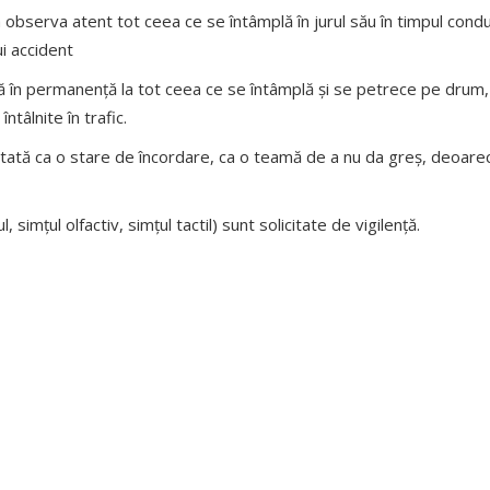
bserva atent tot ceea ce se întâmplă în jurul său în timpul conduce
i accident
ă în permanență la tot ceea ce se întâmplă și se petrece pe drum, 
ntâlnite în trafic.
stată ca o stare de încordare, ca o teamă de a nu da greș, deoarec
simțul olfactiv, simțul tactil) sunt solicitate de vigilență.