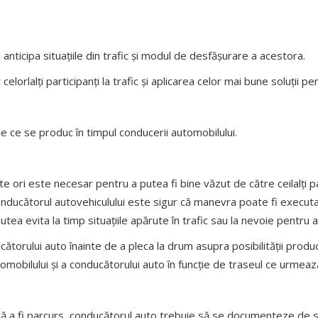
nticipa situaţiile din trafic şi modul de desfăşurare a acestora.
elorlalți participanți la trafic și aplicarea celor mai bune soluții 
e ce se produc în timpul conducerii automobilului.
te ori este necesar pentru a putea fi bine văzut de către ceilalți par
nducătorul autovehiculului este sigur că manevra poate fi executat
ea evita la timp situațiile apărute în trafic sau la nevoie pentru a
ătorului auto înainte de a pleca la drum asupra posibilităţii prod
obilului şi a conducătorului auto în funcție de traseul ce urmează
ază a fi parcurs, conducătorul auto trebuie să se documenteze de st