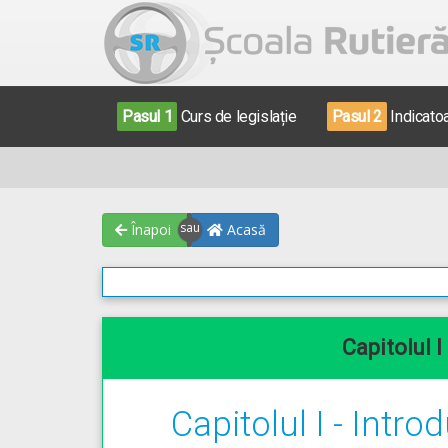
Pasul 1
Curs de legislație
Pasul 2
Indicato
Înapoi
Acasă
Capitolul I
Capitolul I - Intro