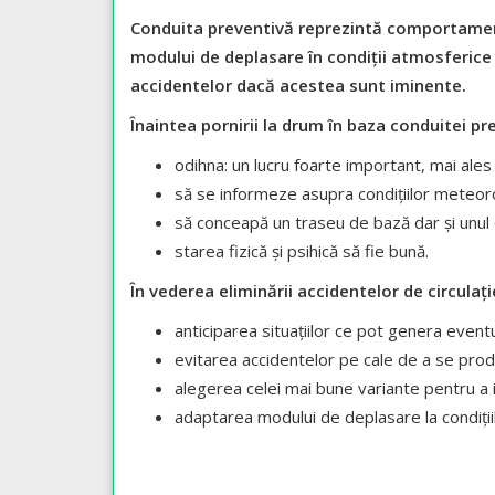
Conduita preventivă reprezintă comportamentu
modului de deplasare în condiții atmosferice n
accidentelor dacă acestea sunt iminente.
Înaintea pornirii la drum în baza conduitei 
odihna: un lucru foarte important, mai ale
să se informeze asupra condițiilor meteorolo
să conceapă un traseu de bază dar și unul
starea fizică și psihică să fie bună.
În vederea eliminării accidentelor de circulaț
anticiparea situațiilor ce pot genera eventual
evitarea accidentelor pe cale de a se prod
alegerea celei mai bune variante pentru a i
adaptarea modului de deplasare la condițiile