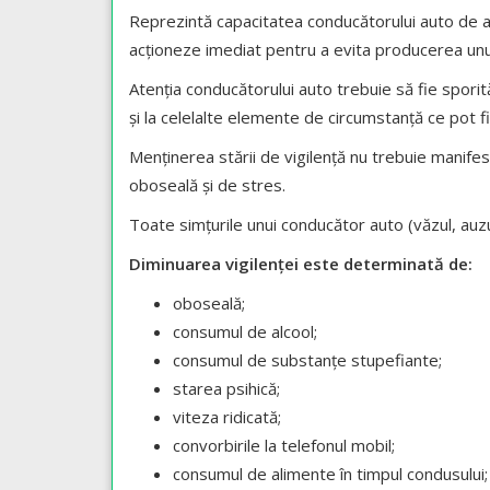
Reprezintă capacitatea conducătorului auto de a o
acționeze imediat pentru a evita producerea unu
Atenția conducătorului auto trebuie să fie sporit
și la celelalte elemente de circumstanță ce pot fi î
Menținerea stării de vigilență nu trebuie manife
oboseală și de stres.
Toate simțurile unui conducător auto (văzul, auzul, 
Diminuarea vigilenţei este determinată de:
oboseală;
consumul de alcool;
consumul de substanțe stupefiante;
starea psihică;
viteza ridicată;
convorbirile la telefonul mobil;
consumul de alimente în timpul condusului;