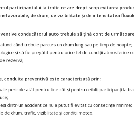
l participantului la trafic ce are drept scop evitarea produc
efavorabile, de drum, de vizibilitate și de intensitatea fluxul
preventive conducătorul auto trebuie să țină cont de următoar
s atunci când trebuie parcurs un drum lung sau pe timp de noapte;
gice și să fie pregătit pentru orice fel de condiții atmosferice ce a
 de rezervă;
ie, conduita preventivă este caracterizată prin:
e pericole atât pentru tine cât și pentru ceilalți participanți la traf
uce;
eși dintr-un accident ce nu a putut fi evitat cu consecințe minime;
 de drum, trafic, vizibilitate și condiții meteo.