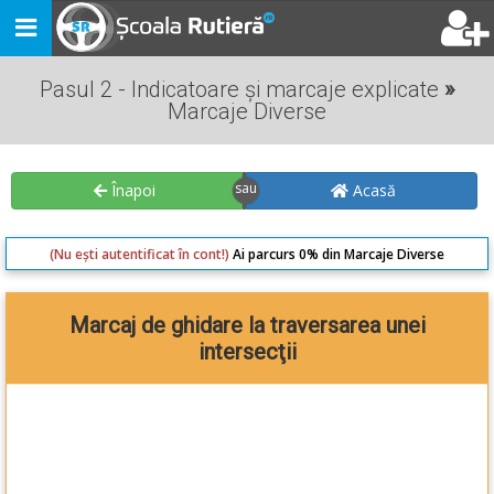
Toggle
navigation
Pasul 2 - Indicatoare și marcaje explicate
»
Marcaje Diverse
Înapoi
Acasă
(Nu ești autentificat în cont!)
Ai parcurs 0% din Marcaje Diverse
Marcaj de ghidare la traversarea unei
intersecţii