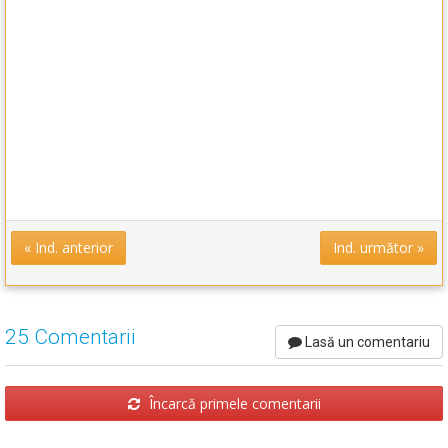
« Ind. anterior
Ind. următor »
25 Comentarii
Lasă un comentariu
Încarcă primele comentarii