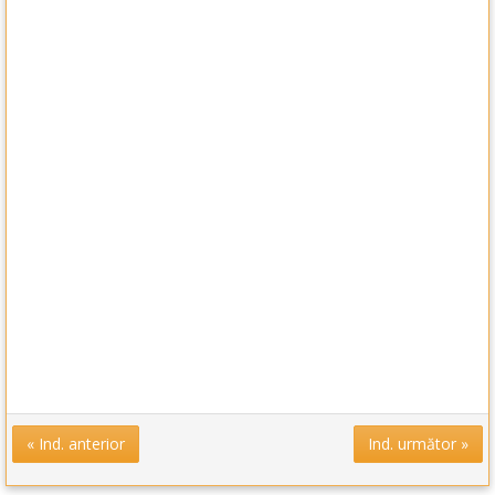
« Ind. anterior
Ind. următor »