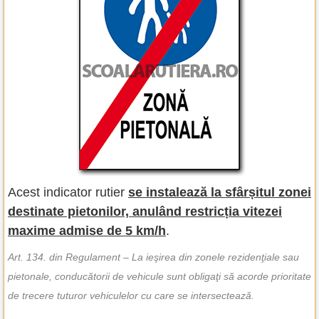
Acest indicator rutier
se instalează la sfârșitul zonei
destinate pietonilor, anulând restricția vitezei
maxime admise de 5 km/h
.
Art. 134. din Regulament – La ieşirea din zonele rezidenţiale sau
pietonale, conducătorii de vehicule sunt obligaţi să acorde prioritate
de trecere tuturor vehiculelor cu care se intersectează.