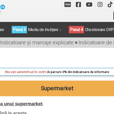
are
Pasul 3
Mediu de învățare
Pasul 4
Chestionare DR
 Indicatoare și marcaje explicate
»
Indicatoare de
(Nu ești autentificat în cont!)
Ai parcurs 0% din Indicatoare de informare
Supermarket
ea unui supermarket
.
până la acesta.