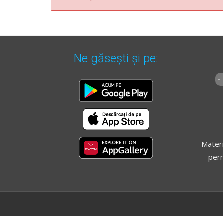
Ne găsești și pe:
-
Materi
perm