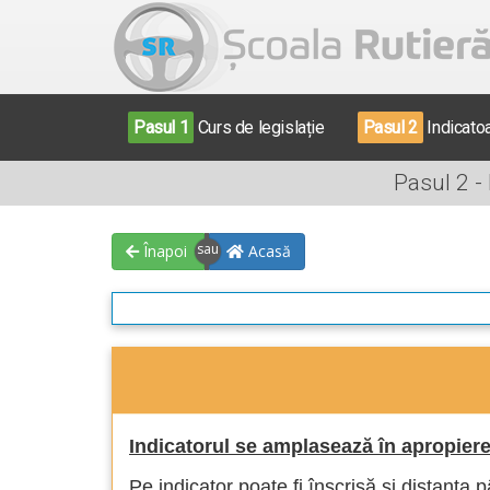
Pasul 1
Curs de legislație
Pasul 2
Indicato
Pasul 2 -
Înapoi
Acasă
Indicatorul se amplasează în apropier
Pe indicator poate fi înscrisă și distanța 