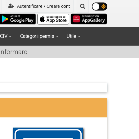
Autentificare / Creare cont
PCIV
Categorii permis
Utile
 informare