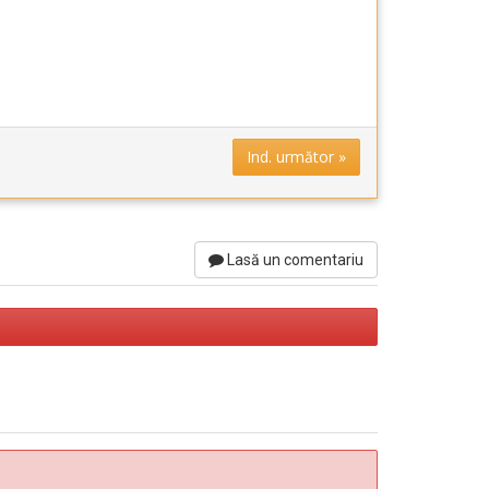
Ind. următor »
Lasă un comentariu