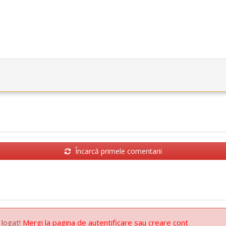
Încarcă primele comentarii
 logat!
Mergi la pagina de autentificare sau creare cont