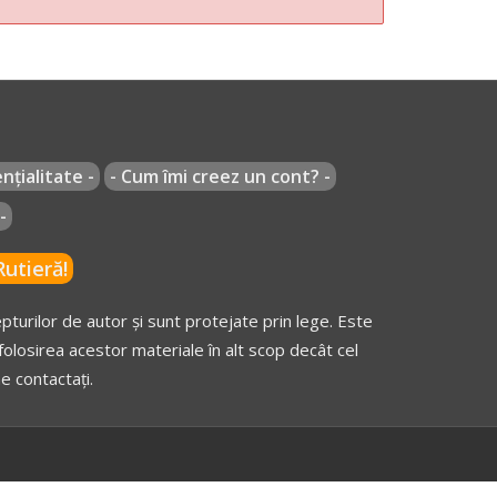
nțialitate -
- Cum îmi creez un cont? -
-
utieră!
turilor de autor și sunt protejate prin lege. Este
olosirea acestor materiale în alt scop decât cel
e contactați.