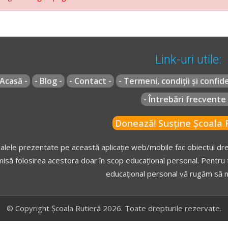
Link-uri utile:
 Acasă -
- Blog -
- Contact -
- Termeni, condiții și confide
- Întrebări frecvente 
Donează! Susține Școala R
alele prezentate pe această aplicație web/mobile fac obiectul drep
isă folosirea acestora doar în scop educațional personal. Pentru f
educațional personal vă rugăm să n
© Copyright Școala Rutieră 2026. Toate drepturile rezervate.