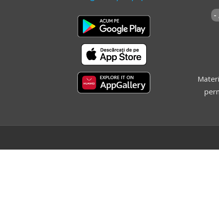
-
Materi
perm