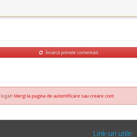
Încarcă primele comentarii
 logat!
Mergi la pagina de autentificare sau creare cont
Link-uri utile: