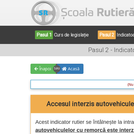
Pasul 1
Curs de legislație
Pasul 2
Indicato
Pasul 2 - Indica
Înapoi
Acasă
(Nu 
Accesul interzis autovehicul
Acest indicator rutier se întâlnește la in
autovehiculelor cu remorcă este interz