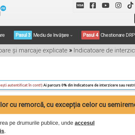
are
Pasul 3
Mediu de învățare
Pasul 4
Chestionare DR
toare și marcaje explicate
»
Indicatoare de interzic
ești autentificat în cont!)
Ai parcurs 0% din Indicatoare de interzicere sau restri
elor cu remorcă, cu excepția celor cu semirem
trarea pe drumurile publice, unde
accesul
is
.