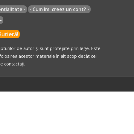
nțialitate -
- Cum îmi creez un cont? -
-
utieră!
turilor de autor și sunt protejate prin lege. Este
olosirea acestor materiale în alt scop decât cel
e contactați.