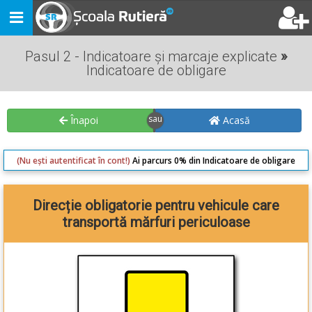
Toggle
navigation
Pasul 2 - Indicatoare și marcaje explicate
»
Indicatoare de obligare
Înapoi
Acasă
(Nu ești autentificat în cont!)
Ai parcurs 0% din Indicatoare de obligare
Direcție obligatorie pentru vehicule care
transportă mărfuri periculoase