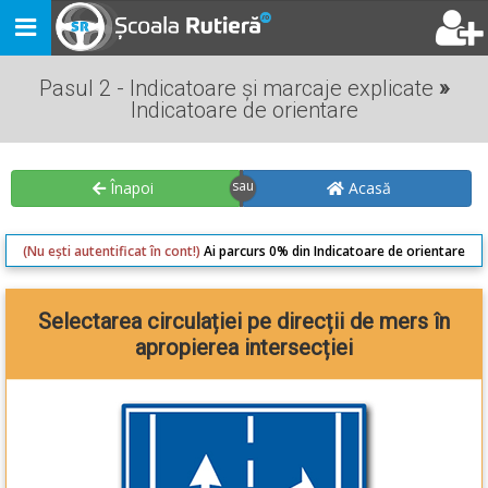
Toggle
navigation
Pasul 2 - Indicatoare și marcaje explicate
»
Indicatoare de orientare
Înapoi
Acasă
(Nu ești autentificat în cont!)
Ai parcurs 0% din Indicatoare de orientare
Selectarea circulației pe direcții de mers în
apropierea intersecției