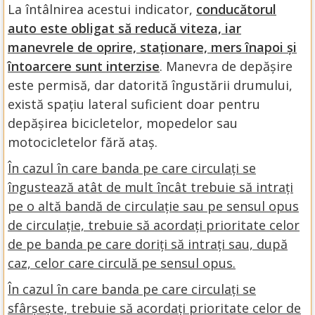
La întâlnirea acestui indicator,
conducătorul
auto este obligat să reducă viteza, iar
manevrele de oprire, staționare, mers înapoi și
întoarcere sunt interzise
. Manevra de depășire
este permisă, dar datorită îngustării drumului,
există spațiu lateral suficient doar pentru
depășirea bicicletelor, mopedelor sau
motocicletelor fără ataș.
În cazul în care banda pe care circulați se
îngustează atât de mult încât trebuie să intrați
pe o altă bandă de circulație sau pe sensul opus
de circulație, trebuie să acordați prioritate celor
de pe banda pe care doriți să intrați sau, după
caz, celor care circulă pe sensul opus.
În cazul în care banda pe care circulați se
sfârșește, trebuie să acordați prioritate celor de