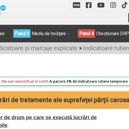
are
Pasul 3
Mediu de învățare
Pasul 4
Chestionare DR
ndicatoare și marcaje explicate
»
Indicatoare rutie
(Nu ești autentificat în cont!)
Ai parcurs 0% din Indicatoare rutiere temporare
rări de tratamente ale suprafeței părții carosa
r de drum pe care se execută lucrări de
bile
.