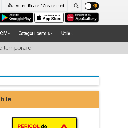
Autentificare / Creare cont
PCIV
Categorii permis
Utile
re temporare
bile