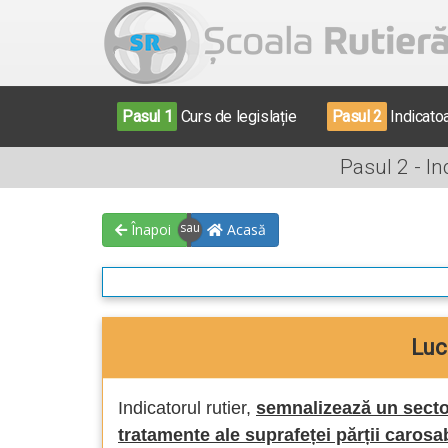
Pasul 1
Curs de legislație
Pasul 2
Indicato
Pasul 2 - I
Înapoi
Acasă
Luc
Indicatorul rutier,
semnalizează un secto
tratamente ale suprafeței părții carosa