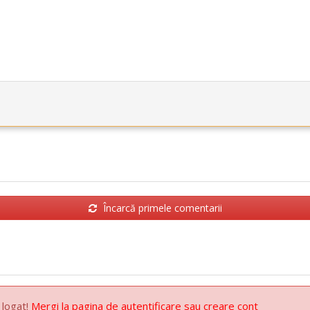
Încarcă primele comentarii
 logat!
Mergi la pagina de autentificare sau creare cont