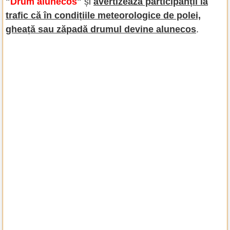
"
Drum alunecos
"
și
avertizează participanții la
trafic că în condițiile meteorologice de polei,
gheață sau zăpadă drumul devine alunecos
.