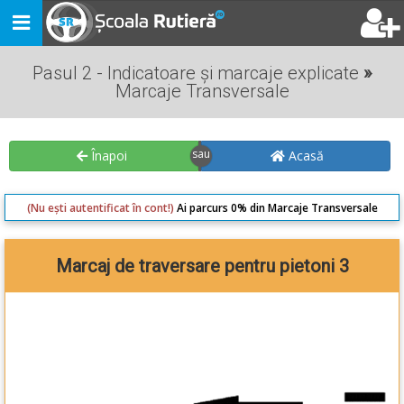
Toggle
navigation
Pasul 2 - Indicatoare și marcaje explicate
»
Marcaje Transversale
Înapoi
Acasă
(Nu ești autentificat în cont!)
Ai parcurs 0% din Marcaje Transversale
Marcaj de traversare pentru pietoni 3