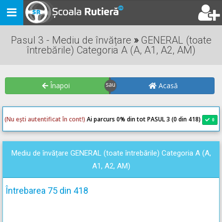
Toggle
navigation
Pasul 3 - Mediu de învățare
»
GENERAL (toate
întrebările) Categoria A (A, A1, A2, AM)
Înapoi
Acasă
(Nu ești autentificat în cont!)
Ai parcurs 0
% din tot PASUL 3 (0 din 418)
0
0
Mediu de învățare GENERAL (toate întrebările) Categoria A (A,
A1, A2, AM)
Întrebarea 75 din 418