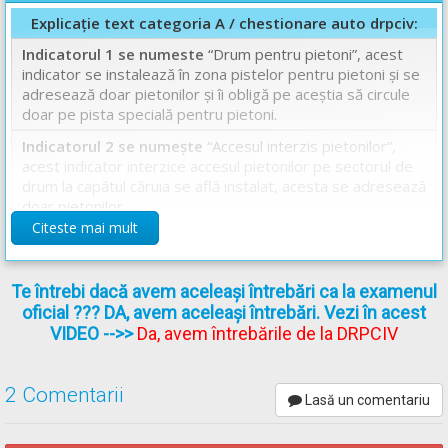
Explicație text categoria A / chestionare auto drpciv:
Indicatorul 1 se numeste
“Drum pentru pietoni”, acest
indicator se instalează în zona pistelor pentru pietoni și se
adresează doar pietonilor și îi obligă pe aceștia să circule
doar pe pista specială pentru pietoni.
Indicatorul 2 se numește
“Accesul interzis pietonilor”,
acest indicator interzice accesul pietonilor pe sectorul de
drum la capătul căruia se află instalat, acesta se adresează
doar pietonilor.
Citeste mai mult
Indicatorul 3 se numește
“Presemnalizare trecere de
pietoni”, acesta avertizează că peste 50-200 de metri
urmează o trecere pentru pietoni, acesta se adresează
Te întrebi dacă avem aceleași întrebări ca la examenul
tuturor conducătorilor de vehicule, implicit și conducătorilor
oficial ??? DA, avem aceleași întrebări. Vezi în acest
de motococlete.
VIDEO
-->>
Da, avem întrebările de la DRPCIV
Așadar răspunsul corect este: C
2 Comentarii
Chestionare auto drpciv categoria A explicate.
Lasă un comentariu