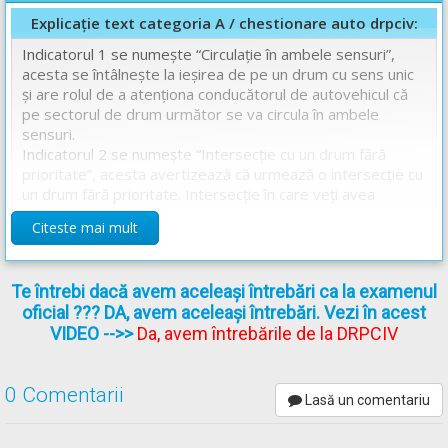
Explicație text categoria A / chestionare auto drpciv:
Indicatorul 1 se numește “Circulație în ambele sensuri”,
acesta se întâlnește la ieșirea de pe un drum cu sens unic
și are rolul de a atenționa conducătorul de autovehicul că
pe sectorul de drum următor se va circula în ambele
sensuri.
Indicatorul 2 se numește “Intersecție cu un drum fără
prioritate”, acesta avertizează că urmează o intersecție cu
un drum fără prioritate. Intersecție în care veți avea
prioritate de trecere față de cei care circulă pe drumul cu
Citeste mai mult
care vă intersectați.
Indicatorului 2 avertizează conducătorii de motociclete că
au prioritate
față de cei care circulă pe drumul cu care se
Te întrebi dacă avem aceleași întrebări ca la examenul
intersectează.
oficial ??? DA, avem aceleași întrebări. Vezi în acest
Așadar răspunsul corect este: A
VIDEO
-->>
Da, avem întrebările de la DRPCIV
Chestionare auto drpciv categoria A explicate.
0 Comentarii
Lasă un comentariu