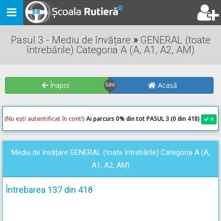
Toggle
navigation
Pasul 3 - Mediu de învățare
»
GENERAL (toate
întrebările) Categoria A (A, A1, A2, AM)
Înapoi
Acasă
(Nu ești autentificat în cont!)
Ai parcurs 0
% din tot PASUL 3 (0 din 418)
0
0
Mediu de învățare GENERAL (toate întrebările) Categoria A (A,
A1, A2, AM)
Întrebarea 137 din 418