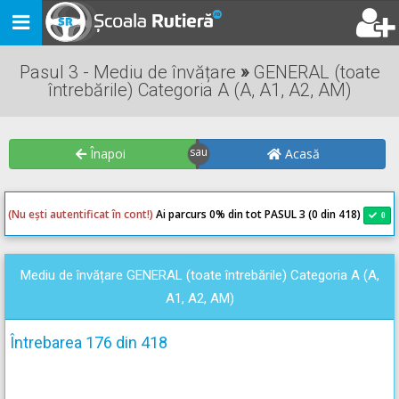
Toggle
navigation
Pasul 3 - Mediu de învățare
»
GENERAL (toate
întrebările) Categoria A (A, A1, A2, AM)
Înapoi
Acasă
(Nu ești autentificat în cont!)
Ai parcurs 0
% din tot PASUL 3 (0 din 418)
0
0
Mediu de învățare GENERAL (toate întrebările) Categoria A (A,
A1, A2, AM)
Întrebarea 176 din 418