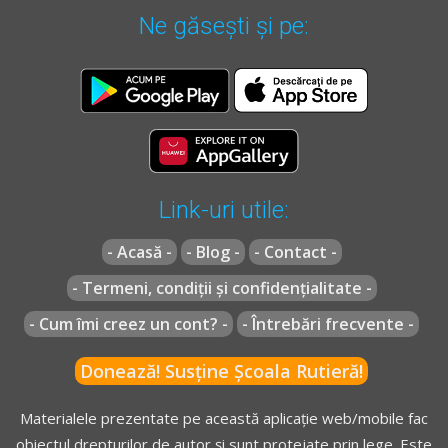
Ne găsești și pe:
Link-uri utile:
- Acasă -
- Blog -
- Contact -
- Termeni, condiții și confidențialitate -
- Cum îmi creez un cont? -
- Întrebări frecvente -
Donează! Susține Școala Rutieră!
Materialele prezentate pe această aplicație web/mobile fac
obiectul drepturilor de autor și sunt protejate prin lege. Este