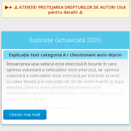
⚠️
ATENȚIE! PROTEJAREA DREPTURILOR DE AUTOR!
Click
pentru detalii! ⚠️
Explicație (actualizată 2026)
Explicație text categoria A / chestionare auto drpciv:
Întoarcerea unui vehicul este interzisă în locurile în care
oprirea voluntară a vehiculelor este interzisă, iar oprirea
voluntară a vehiculelor este interzisă pe trecerile la nivel
cu calea ferată și la mai puțin de 50 de metri înainte și după
acestea. Deci nu este permisă întoarcerea unei
motociclete oprite în faţa barierelor instalate la trecerea la
nivel cu calea ferată
Așadar răspunsul corect este: C
Citeste mai mult
Articol referință din legislatia rutieră în vigoare: OUG sau
Regulament