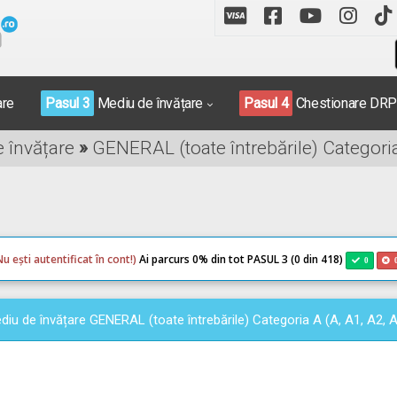
are
Pasul 3
Mediu de învățare
Pasul 4
Chestionare DR
e învățare
»
GENERAL (toate întrebările) Categoria
Nu ești autentificat în cont!)
Ai parcurs 0
% din tot PASUL 3 (0 din 418)
0
diu de învățare GENERAL (toate întrebările) Categoria A (A, A1, A2, 