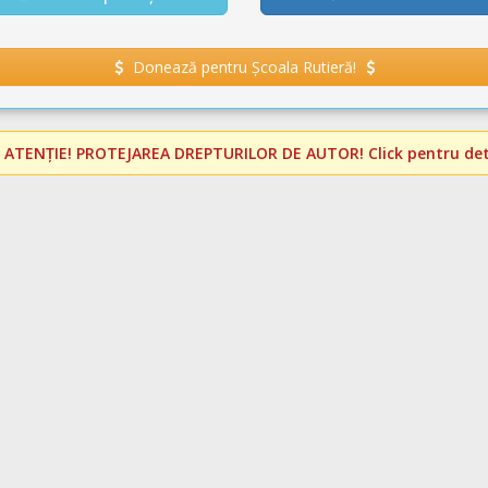
Donează pentru Școala Rutieră!
️
ATENȚIE! PROTEJAREA DREPTURILOR DE AUTOR!
Click pentru deta