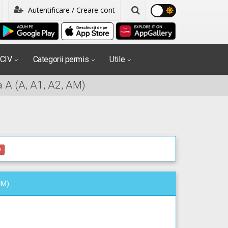
Autentificare / Creare cont
PCIV
Categorii permis
Utile
 A (A, A1, A2, AM)
0
AM)