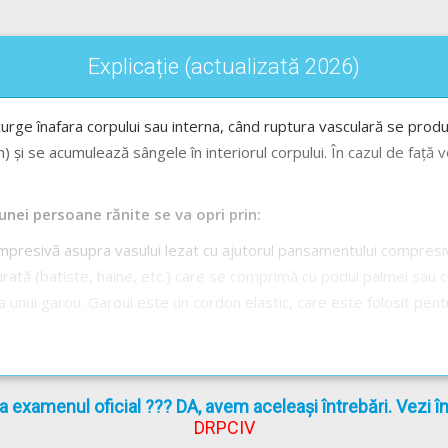
Explicație (actualizată 2026)
ge înafara corpului sau interna, când ruptura vasculară se produc
gan) și se acumulează sângele în interiorul corpului. În cazul de fa
ei persoane rănite se va opri prin:
compresivă asupra vasului lezat cu ajutorul pansamentului compre
curată (batiste, haine, etc.) care se comprimă cu podul palmei sau c
ea unui garou. Garoul este un cordon elastic, care este folosit pen
azul plăgilor membrelor. Acesta se aplică deasupra rănii, pentru a mi
r, cordon, curea, cravată, șnur, elastic etc. Acesta nu se aplică di
ilet pe care se notează numele victimei și ora exactă a aplicării 
la examenul oficial ??? DA, avem aceleași întrebări. Vezi 
rmite alimentarea cu sânge a membrului, practică nu mai este re
DRPCIV
ializat prin apel 112 înainte de a efectua această manevră.