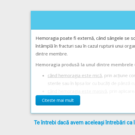
Hemoragia poate fi externă, când sângele se scur
întâmplă în fracturi sau în cazul rupturii unui or
dintre membre.
Hemoragia produsă la unul dintre membrele un
când hemoragia este mică
, prin acțiune 
sterile sau în lipsa lor cu bucăți de pânză 
când hemoragia este masivă
, prin aplicar
care nu pot fi oprite altfel, de obicei în c
Citeste mai mult
absența unui garou, se poate folosi: un fula
material moale și se atașează neapărat un b
Te întrebi dacă avem aceleași întrebări ca 
garoului la fiecare 15 minute pentru a pe
starea victimei. Consultați personalul spec