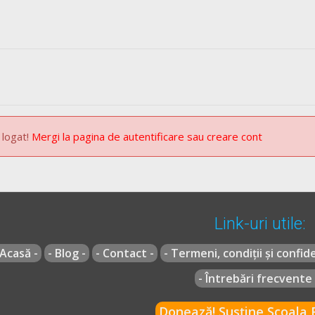
 logat!
Mergi la pagina de autentificare sau creare cont
Link-uri utile:
 Acasă -
- Blog -
- Contact -
- Termeni, condiții și confide
- Întrebări frecvente 
Donează! Susține Școala R