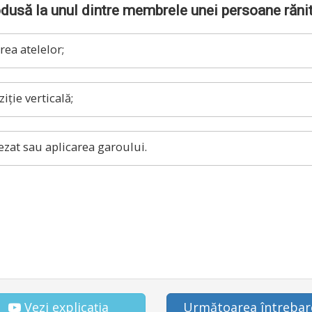
usă la unul dintre membrele unei persoane rănite
rea atelelor;
ție verticală;
zat sau aplicarea garoului.
Vezi explicația
Următoarea întrebar