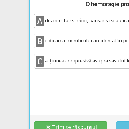
O hemoragie prod
A
dezinfectarea rănii, pansarea și aplica
B
ridicarea membrului accidentat în pozi
C
acțiunea compresivă asupra vasului le
Trimite răspunsul