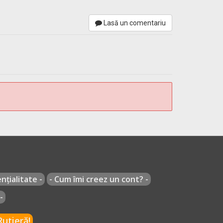
Lasă un comentariu
nțialitate -
- Cum îmi creez un cont? -
-
utieră!