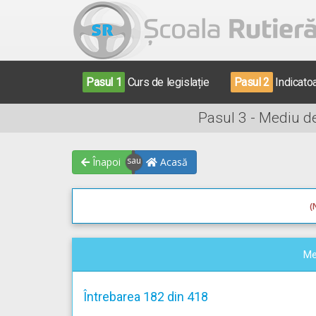
Pasul 1
Curs de legislație
Pasul 2
Indicato
Pasul 3 - Mediu d
Înapoi
Acasă
(
Me
Întrebarea 182 din 418