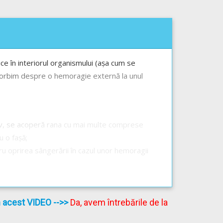
e în interiorul organismului (așa cum se
ță vorbim despre o hemoragie externă la unul
siv, se acoperă rana cu mai multe comprese
u o fașă;
tru oprirea sângerării în cazul unor hemoragii
cșora presiunea arterială în zona plăgii. În
rect pe piele ci peste o bucată de fașă sau alt
garoului. Deși în trecut se recomanda slăbirea
în acest VIDEO
-->>
Da, avem întrebările de la
comandată în prezent, deoarece poate agrava