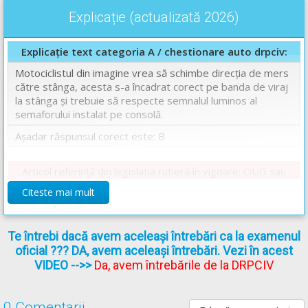
Explicație (actualizată 2026)
Explicație text categoria A / chestionare auto drpciv:
Motociclistul din imagine vrea să schimbe direcţia de mers
către stânga, acesta s-a încadrat corect pe banda de viraj
la stânga și trebuie să respecte semnalul luminos al
semaforului instalat pe consolă.
Așadar răspunsul corect este: B
Articol referință din legislatia rutieră în vigoare: OUG sau
Regulament
Citeste mai mult
Art. 49.
– Pe lămpile de culoare roşie sau verde ale
semafoarelor pot fi aplicate săgeţi de culoare neagră care
indică direcţiile de deplasare corespunzătoare acestora. În
Te întrebi dacă avem aceleași întrebări ca la examenul
acest caz interdicţia sau permisiunea de trecere impusă de
oficial ??? DA, avem aceleași întrebări. Vezi în acest
semnalul luminos este limitată la direcţia sau direcţiile
VIDEO
-->>
Da, avem întrebările de la DRPCIV
indicate prin aceste săgeţi. Aceeaşi semnificaţie o au şi
săgeţile aplicate pe panourile adiţionale ce însoţesc, la
partea inferioară, semafoarele. Săgeata pentru mersul
0 Comentarii