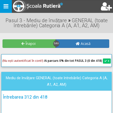
Toggle
navigation
Pasul 3 - Mediu de învățare
»
GENERAL (toate
întrebările) Categoria A (A, A1, A2, AM)
Înapoi
Acasă
(Nu ești autentificat în cont!)
Ai parcurs 0
% din tot PASUL 3 (0 din 418)
0
0
Mediu de învățare GENERAL (toate întrebările) Categoria A (A,
A1, A2, AM)
Întrebarea 312 din 418