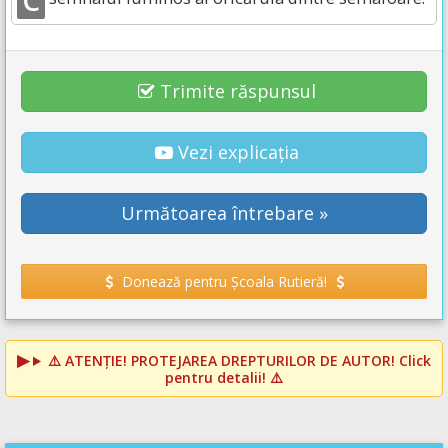
C
Trimite răspunsul
Vezi explicația
Următoarea întrebare »
Donează pentru Școala Rutieră!
⚠️
ATENȚIE! PROTEJAREA DREPTURILOR DE AUTOR!
Click
pentru detalii! ⚠️