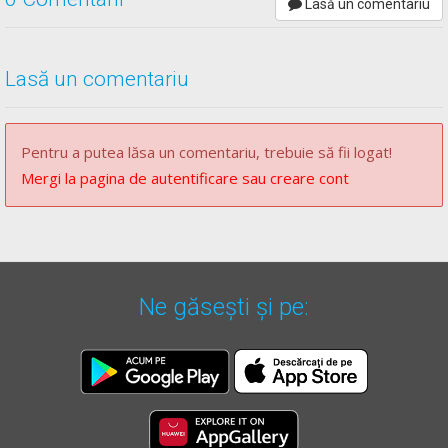
Lasă un comentariu
înainte are vârful în sus.
Chestionare auto drpciv categoria A explicate.
Lasă un comentariu
Pentru a putea lăsa un comentariu, trebuie să fii logat!
Mergi la pagina de autentificare sau creare cont
Ne găsești și pe: