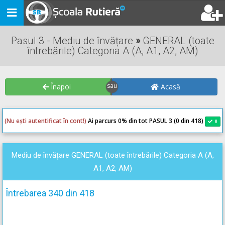
Toggle
navigation
Pasul 3 - Mediu de învățare
»
GENERAL (toate
întrebările) Categoria A (A, A1, A2, AM)
Înapoi
Acasă
(Nu ești autentificat în cont!)
Ai parcurs 0
% din tot PASUL 3 (0 din 418)
0
0
Mediu de învățare GENERAL (toate întrebările) Categoria A (A,
A1, A2, AM)
Întrebarea 340 din 418