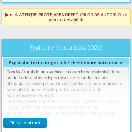
⚠️
ATENȚIE! PROTEJAREA DREPTURILOR DE AUTOR!
Click
pentru detalii! ⚠️
Explicație (actualizată 2026)
Explicație text categoria A / chestionare auto drpciv:
Conducătorul de autovehicul cu o vechime mai mică de un
an de la data obținerii permisului de conducere are
obligația să aplice pe parbrizul și pe lunetă autovehiculului
semnul distinctiv stabilit pentru conducătorii de
autovehicule începători.
La motocicletă, acest semn se aplică în partea din spate
lângă numărul de înmatriculare. Aceștia mai au
obligația de a circula cu luminile de întâlnire în funcţiune
(faza scurtă), inclusiv pe timp de zi.
Citeste mai mult
Așadar răspunsul corect este: B