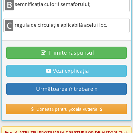
B
semnificaţia culorii semaforului;
C
regula de circulaţie aplicabilă acelui loc.
Trimite răspunsul
Vezi explicația
Următoarea întrebare »
Donează pentru Școala Rutieră!
⚠️
ATENȚIE! PROTEJAREA DREPTURILOR DE AUTOR!
Click