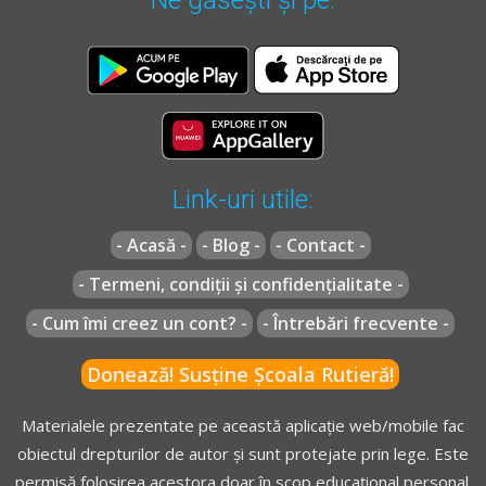
Link-uri utile:
- Acasă -
- Blog -
- Contact -
- Termeni, condiții și confidențialitate -
- Cum îmi creez un cont? -
- Întrebări frecvente -
Donează! Susține Școala Rutieră!
Materialele prezentate pe această aplicație web/mobile fac
obiectul drepturilor de autor și sunt protejate prin lege. Este
permisă folosirea acestora doar în scop educațional personal.