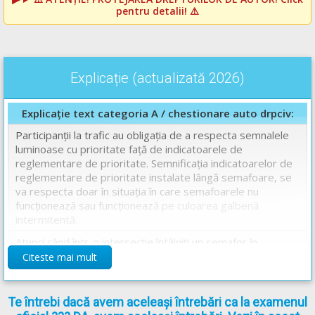
pentru detalii! ⚠️
Explicație (actualizată 2026)
Explicație text categoria A / chestionare auto drpciv:
Participanții la trafic au obligația de a respecta semnalele
luminoase cu prioritate față de indicatoarele de
reglementare de prioritate. Semnificația indicatoarelor de
reglementare de prioritate instalate lângă semafoare, se
va respecta doar în situația în care semafoarele nu
funcționează sau funcționează pe culoarea galbenă
intermitentă.
Atunci când într-o intersecţie întâlniţi un semafor în
funcțiune precum şi indicatorul „Oprire“, trebuie
Citeste mai mult
să respectaţi semnificaţia semnalului semaforului.
Așadar răspunsul corect este: B
Te întrebi dacă avem aceleași întrebări ca la examenul