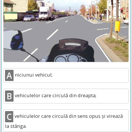
A
niciunui vehicul;
B
vehiculelor care circulă din dreapta;
C
vehiculelor care circulă din sens opus şi virează
la stânga.