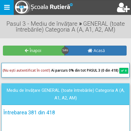
Toggle
navigation
Pasul 3 - Mediu de învățare
»
GENERAL (toate
întrebările) Categoria A (A, A1, A2, AM)
Înapoi
Acasă
(Nu ești autentificat în cont!)
Ai parcurs 0
% din tot PASUL 3 (0 din 418)
0
0
Mediu de învățare GENERAL (toate întrebările) Categoria A (A,
A1, A2, AM)
Întrebarea 381 din 418