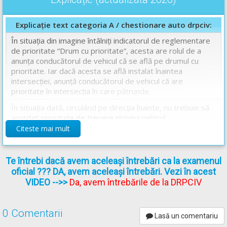
Explicație text categoria A / chestionare auto drpciv:
În situația din imagine întâlniți indicatorul de reglementare
de prioritate “Drum cu prioritate”, acesta are rolul de a
anunța conducătorul de vehicul că se află pe drumul cu
prioritate. Iar dacă acesta se află instalat înaintea
intersecției, anunță conducătorul de vehicul că are
prioritate în intersecția în care pătrunde.
În situația dată, circulând pe direcția înainte, nu trebuie să
acordați prioritate de trecere niciunui vehicul.
Citeste mai mult
Așadar răspunsul corect este: A
Chestionare auto drpciv categoria A explicate.
Te întrebi dacă avem aceleași întrebări ca la examenul
oficial ??? DA, avem aceleași întrebări. Vezi în acest
VIDEO
-->>
Da, avem întrebările de la DRPCIV
0 Comentarii
Lasă un comentariu