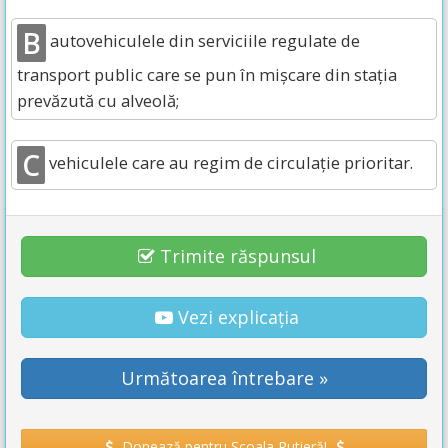
B
autovehiculele din serviciile regulate de
transport public care se pun în mişcare din staţia
prevăzută cu alveolă;
C
vehiculele care au regim de circulaţie prioritar.
Trimite răspunsul
Vezi explicația
Următoarea întrebare »
Donează pentru Școala Rutieră!