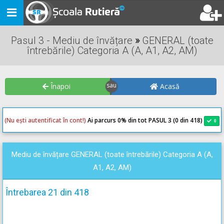
Toggle
navigation
Pasul 3 - Mediu de învățare
»
GENERAL (toate
întrebările) Categoria A (A, A1, A2, AM)
Înapoi
Acasă
(Nu ești autentificat în cont!)
Ai parcurs 0
% din tot PASUL 3 (0 din 418)
0
0
Mediu de învățare GENERAL (toate întrebările) Categoria A (A,
A1, A2, AM)
Întrebarea 21 din 418