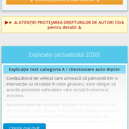
⚠️
ATENȚIE! PROTEJAREA DREPTURILOR DE AUTOR!
Click
pentru detalii! ⚠️
Explicație (actualizată 2026)
Explicație text categoria A / chestionare auto drpciv:
Conducătorul de vehicul care urmează să pătrundă într-o
intersecție cu circulație în sens giratoiru, este obligat să
acorde prioritate vehiculelor care circulă în interiorul
acesteia.
Autovehiculele din serviciile regulate de transport public
de persoane care se pun în mișcare din stațiile prevazute
cu alveolă au prioritate DOAR față de vehiculele care
circulă în spatele acestora, pe banda de lângă bordură sau
acostament, NU au prioritate față de toți participanții la
Citeste mai mult