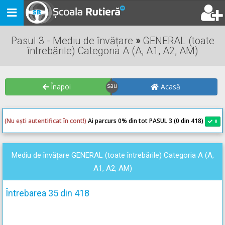
Toggle
navigation
Pasul 3 - Mediu de învățare
»
GENERAL (toate
întrebările) Categoria A (A, A1, A2, AM)
Înapoi
Acasă
(Nu ești autentificat în cont!)
Ai parcurs 0
% din tot PASUL 3 (0 din 418)
0
0
Mediu de învățare GENERAL (toate întrebările) Categoria A (A,
A1, A2, AM)
Întrebarea 35 din 418