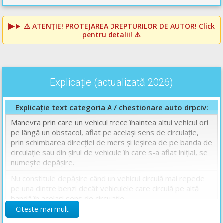
⚠️
ATENȚIE! PROTEJAREA DREPTURILOR DE AUTOR!
Click
pentru detalii! ⚠️
Explicație (actualizată 2026)
Explicație text categoria A / chestionare auto drpciv:
Manevra prin care un vehicul trece înaintea altui vehicul ori
pe lângă un obstacol, aflat pe acelaşi sens de circulaţie,
prin schimbarea direcţiei de mers şi ieşirea de pe banda de
circulaţie sau din şirul de vehicule în care s-a aflat iniţial, se
numește depășire.
Nu constituie depăşire când un vehicul circulă mai repede
pe una dintre benzi decât vehiculele care circulă pe altă
bandă în acelaşi sens de circulaţie.
Citeste mai mult
Așadar răspunsul corect este: A