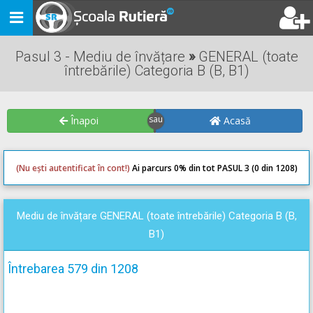
Toggle
navigation
Pasul 3 - Mediu de învățare
»
GENERAL (toate
întrebările) Categoria B (B, B1)
Înapoi
Acasă
(Nu ești autentificat în cont!)
Ai parcurs 0
% din tot PASUL 3 (0 din 1208)
0
0
Mediu de învățare GENERAL (toate întrebările) Categoria B (B,
B1)
Întrebarea 579 din 1208