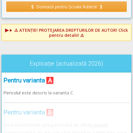
Donează pentru Școala Rutieră!
⚠️
ATENȚIE! PROTEJAREA DREPTURILOR DE AUTOR!
Click
pentru detalii! ⚠️
Explicație (actualizată 2026)
Pentru varianta
A
Pericolul este descris la varianta C.
Pentru varianta
B
Dacă autoturismul care parchează se află
în spatele
dumneavoastră
, nu are cum să le obtureze vizibilitatea, spre