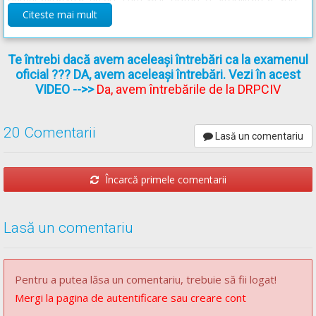
Citeste mai mult
dumneavoastră, celor care vin din sens opus, atât timp cât
acesta este în spatele dumneavoastră.
Te întrebi dacă avem aceleași întrebări ca la examenul
oficial ??? DA, avem aceleași întrebări. Vezi în acest
Pentru varianta
C
VIDEO
-->>
Da, avem întrebările de la DRPCIV
Intenționați să vă puneți în mișcare dintr-o parcare de pe
marginea șoselei, iar în spatele dumneavoastră parchează un
20 Comentarii
Lasă un comentariu
autoturism. În astfel de situații trebuie să aveți în vedere că,
din cauza vizibilității reduse în spate, vehiculele care vin din
Încarcă primele comentarii
urmă pot observa cu întârziere semnalizarea vehiculului
dumneavoastră. De aceea, se recomandă să așteptați ca
autoturismul din spate să finalizeze parcarea, după care să vă
Lasă un comentariu
asigurați, semnalizați și, dacă este posibil, vă puneți în mișcare.
Pentru a putea lăsa un comentariu, trebuie să fii logat!
Răspunsul corect este: C
Mergi la pagina de autentificare sau creare cont