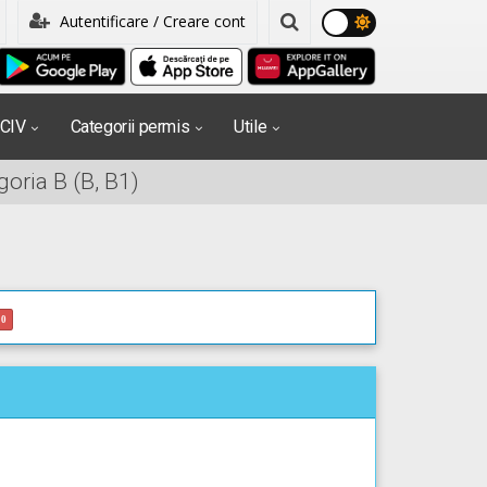
Autentificare / Creare cont
PCIV
Categorii permis
Utile
oria B (B, B1)
0