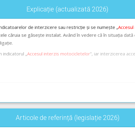
Explicație (actualizată 2026)
indicatoarelor de interzicere sau restricție și se numește „
Accesul
e căruia se găsește instalat. Având în vedere că în situația dată 
igație.
 indicatorul „
Accesul interzis motocicletelor
”, iar interzicerea acce
erzis ciclo-motoarelor
Articole de referință (legislație 2026)