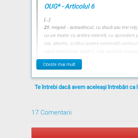
OUG* - Articolul 6
[...]
21.
moped - autovehicul, cu două sau trei roţi
cu un motor cu ardere internă, cu aprindere pr
caz, electric, a cărui putere nominală contin
cazul vehiculului electric. Este asimilat mopedu
privind omologarea de tip şi eliberarea cărţii 
Citeste mai mult
prin Ordinul ministrului lucrărilor publice, tra
[...]
Te întrebi dacă avem aceleași întrebări ca 
* OUG =
ORDONANŢĂ DE URGENŢĂ nr. 195 din 12
17 Comentarii