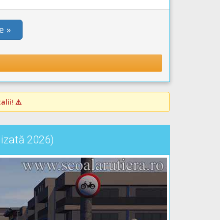
e »
lii! ⚠️
lizată 2026)