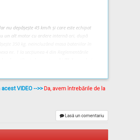
ar nu depăşeşte 45 km/h şi care este echipat
cu un alt motor cu ardere internă ori, după
şeşte 350 kg, neincluzând masa bateriilor în
anexa nr. 1 la secţiunea 4 din Reglementările
oduselor utilizate la acestea - RNTR 2, aprobate
 ulterioare;
în acest VIDEO
-->>
Da, avem întrebările de la
Lasă un comentariu