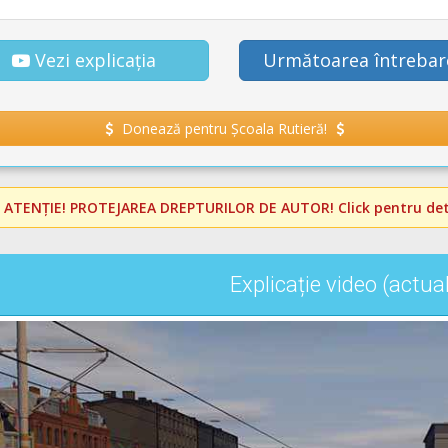
Vezi explicația
Următoarea întrebar
Donează pentru Școala Rutieră!
️
ATENȚIE! PROTEJAREA DREPTURILOR DE AUTOR!
Click pentru deta
Explicație video (actua