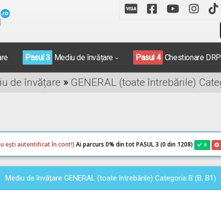
are
Pasul 3
Mediu de învățare
Pasul 4
Chestionare DR
iu de învățare
»
GENERAL (toate întrebările) Categ
u ești autentificat în cont!)
Ai parcurs 0
% din tot PASUL 3 (0 din 1208)
0
Mediu de învățare GENERAL (toate întrebările) Categoria B (B, B1)