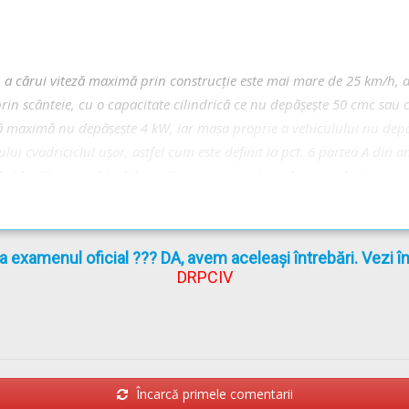
, a cărui viteză maximă prin construcţie este mai mare de 25 km/h, d
in scânteie, cu o capacitate cilindrică ce nu depăşeşte 50 cmc sau 
uă maximă nu depăşeşte 4 kW, iar masa proprie a vehiculului nu depă
lui cvadriciclul uşor, astfel cum este definit la pct. 6 partea A din 
de identitate a vehiculelor rutiere, precum şi omologarea de tip a pr
nsporturilor şi locuinţei nr. 211/2003, cu modificările şi completările
la examenul oficial ??? DA, avem aceleași întrebări. Vezi 
DRPCIV
 decembrie 2002
actualizată
(Codul rutier)
Încarcă primele comentarii