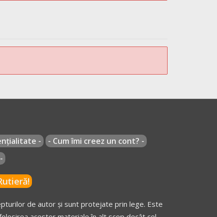
nțialitate -
- Cum îmi creez un cont? -
-
utieră!
turilor de autor și sunt protejate prin lege. Este
olosirea acestor materiale în alt scop decât cel