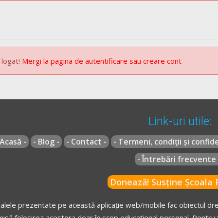
 logat!
Mergi la pagina de autentificare sau creare cont
Link-uri utile:
 Acasă -
- Blog -
- Contact -
- Termeni, condiții și confide
- Întrebări frecvente 
Donează! Susține Școala R
alele prezentate pe această aplicație web/mobile fac obiectul drep
isă folosirea acestora doar în scop educațional personal. Pentru f