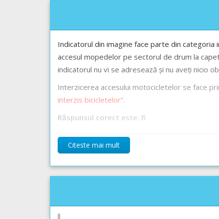
Indicatorul din imagine face parte din categoria 
accesul mopedelor pe sectorul de drum la capetel
indicatorul nu vi se adresează și nu aveți nicio obl
Interzicerea accesului motocicletelor se face prin
interzis bicicletelor
”.
Răspunsul corect este: B
Citeste mai mult
Explicația completă a indicatorului -->
Accesul int