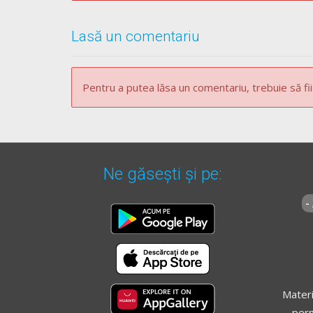
Lasă un comentariu
Pentru a putea lăsa un comentariu, trebuie să fii
Ne găsești și pe:
-
Materi
perm