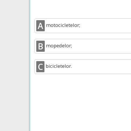
A
motocicletelor;
B
mopedelor;
C
bicicletelor.