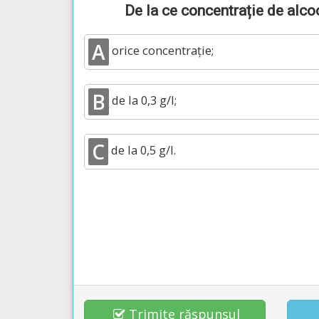
De la ce concentrație de alco
A
orice concentrație;
B
de la 0,3 g/l;
C
de la 0,5 g/l.
Trimite răspunsul