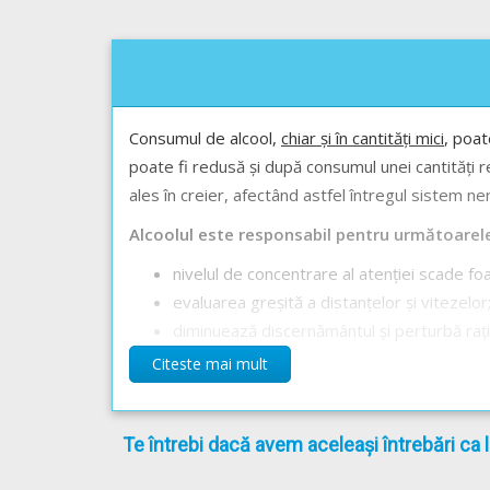
Consumul de alcool,
chiar și în cantități mici
, poat
poate fi redusă și după consumul unei cantități r
ales în creier, afectând astfel întregul sistem ne
Alcoolul este responsabil pentru următoarel
nivelul de concentrare al atenției scade fo
evaluarea greșită a distanțelor și vitezelor
diminuează discernământul și perturbă raț
crește timpul de reacție;
Citeste mai mult
reflexele scad;
subestimarea pericolelor și riscurilor din tr
Te întrebi dacă avem aceleași întrebări ca 
diminuarea preciziei.
Fazele consumului de alcool: