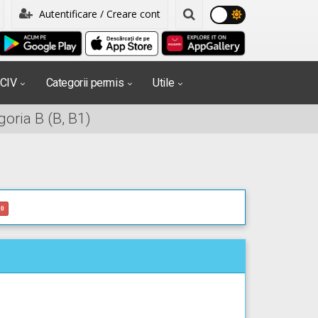
Autentificare / Creare cont
PCIV
Categorii permis
Utile
oria B (B, B1)
0