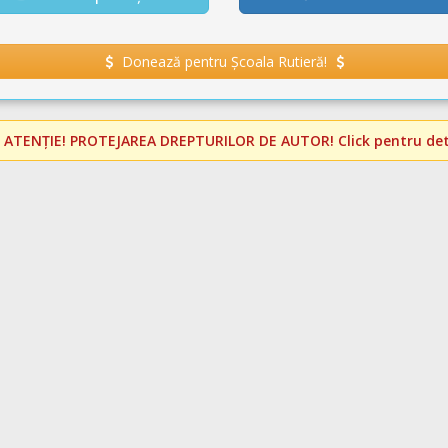
Donează pentru Școala Rutieră!
️
ATENȚIE! PROTEJAREA DREPTURILOR DE AUTOR!
Click pentru deta