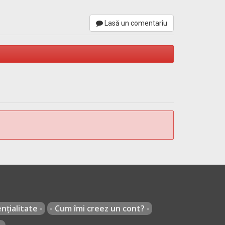
Lasă un comentariu
sinuos (în zig-zag);
nțialitate -
- Cum îmi creez un cont? -