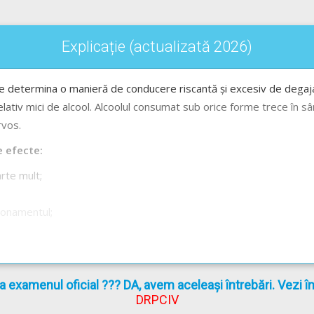
Explicație (actualizată 2026)
e determina o manieră de conducere riscantă și excesiv de degaja
elativ mici de alcool. Alcoolul consumat sub orice forme trece în s
rvos.
e efecte:
arte mult;
;
ionamentul;
afic;
la examenul oficial ??? DA, avem aceleași întrebări. Vezi 
DRPCIV