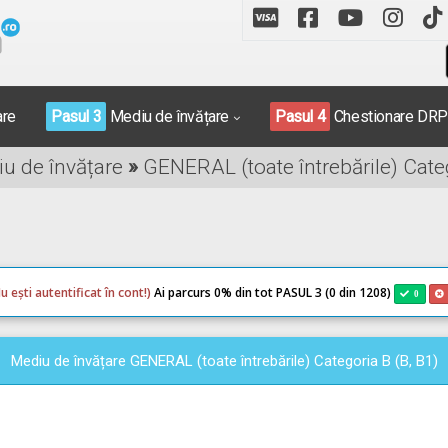
are
Pasul 3
Mediu de învățare
Pasul 4
Chestionare DR
iu de învățare
»
GENERAL (toate întrebările) Categ
u ești autentificat în cont!)
Ai parcurs 0
% din tot PASUL 3 (0 din 1208)
0
Mediu de învățare GENERAL (toate întrebările) Categoria B (B, B1)