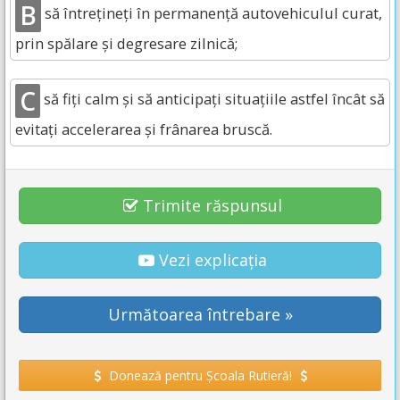
B
să întrețineți în permanență autovehiculul curat,
prin spălare și degresare zilnică;
C
să fiți calm și să anticipați situațiile astfel încât să
evitați accelerarea și frânarea bruscă.
Trimite răspunsul
Vezi explicația
Următoarea întrebare »
Donează pentru Școala Rutieră!