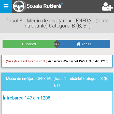
Toggle
navigation
Pasul 3 - Mediu de învățare
»
GENERAL (toate
întrebările) Categoria B (B, B1)
Înapoi
Acasă
(Nu ești autentificat în cont!)
Ai parcurs 0
% din tot PASUL 3 (0 din 1208)
0
0
Mediu de învățare GENERAL (toate întrebările) Categoria B (B,
B1)
Întrebarea 147 din 1208