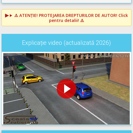
⚠️
ATENȚIE! PROTEJAREA DREPTURILOR DE AUTOR!
Click
pentru detalii! ⚠️
Explicație video (actualizată 2026)