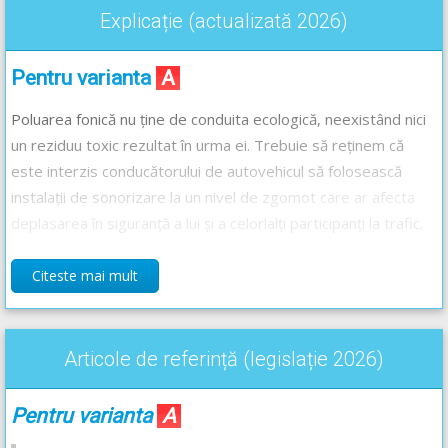
Explicație (actualizată 2026)
Pentru varianta
A
Poluarea fonică nu ține de conduita ecologică, neexistând nici
un reziduu toxic rezultat în urma ei. Trebuie să reținem că
este interzis conducătorului de autovehicul să folosească
instalații de sonorizare la un nivel de zgomot care ar afecta
deplasarea în siguranță a lui și a celorlalți participanți la trafic.
Citeste mai mult
Pentru varianta
B
La spălare și degresare se folosesc multe substanțe
Articole de referință (legislație 2026)
dăunătoare mediului care ajung în circuitul apei în natură. Prin
urmare folosirea lor excesivă mărește poluarea, nu o
combate.
Pentru varianta
A