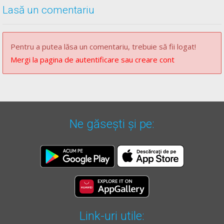
Lasă un comentariu
Pentru varianta
C
Pentru a putea lăsa un comentariu, trebuie să fii logat!
Situația nu este reglementată prin articole de lege. Ține
Mergi la pagina de autentificare sau creare cont
de bazele și de principiile conduitei preventive..
** Regulament =
REGULAMENT de aplicare a OUG 195/2002
actualizat
(Regulamentul codului rutier)
Ne găsești și pe:
Link-uri utile: