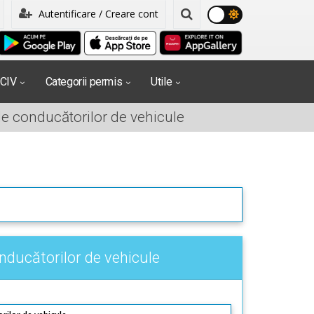
Autentificare / Creare cont
PCIV
Categorii permis
Utile
le conducătorilor de vehicule
nducătorilor de vehicule