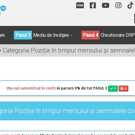
are
Pasul 3
Mediu de învățare
Pasul 4
Chestionare DR
»
Categoria Poziția în timpul mersului și semnale
(Nu ești autentificat în cont!)
Ai parcurs 0% din tot PASUL 3
0
0
oria Poziția în timpul mersului și semnalele co