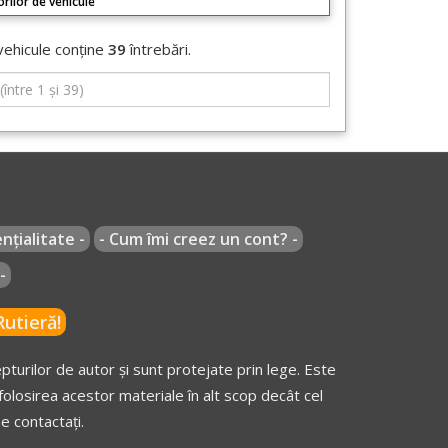
rilor de vehicule
vehicule conține
39
întrebări.
nțialitate -
- Cum îmi creez un cont? -
-
utieră!
turilor de autor și sunt protejate prin lege. Este
olosirea acestor materiale în alt scop decât cel
e contactați.