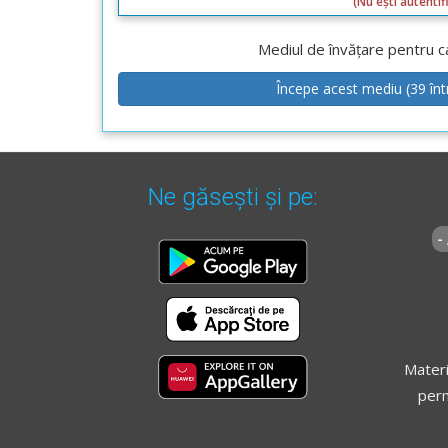
(Nu ești autentifi
Mediul de învățare pentru ca
Începe acest mediu (39 înt
Ne găsești și pe:
-
Materi
perm