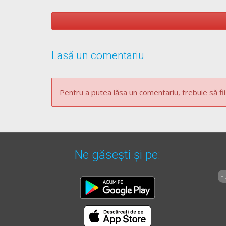
Lasă un comentariu
Pentru a putea lăsa un comentariu, trebuie să fii
Ne găsești și pe:
-