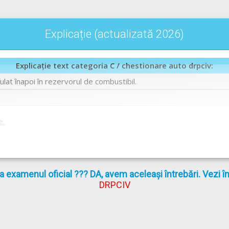
Explicație (actualizată 2026)
Explicație text categoria C / chestionare auto drpciv:
ulat înapoi în rezervorul de combustibil.
e.
la examenul oficial ??? DA, avem aceleași întrebări. Vezi 
DRPCIV