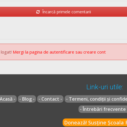
Încarcă primele comentarii
 logat!
Mergi la pagina de autentificare sau creare cont
Link-uri utile:
 Acasă -
- Blog -
- Contact -
- Termeni, condiții și confide
- Întrebări frecvente 
Donează! Susține Școala R