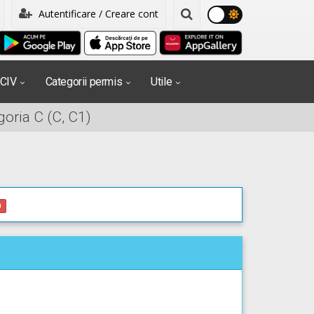
Autentificare / Creare cont
PCIV
Categorii permis
Utile
oria C (C, C1)
0