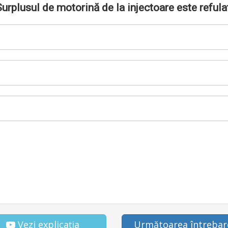
urplusul de motorină de la injectoare este refula
Vezi explicația
Următoarea întrebar