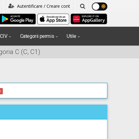
Autentificare / Creare cont
PCIV
Categorii permis
Utile
oria C (C, C1)
0