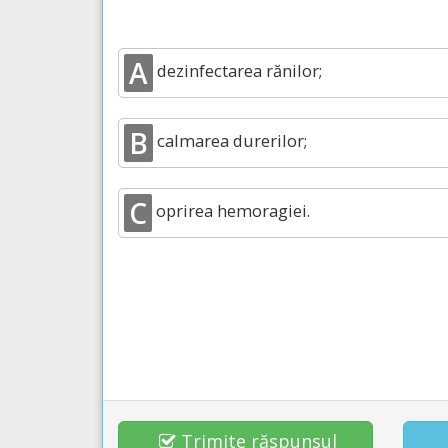
A
dezinfectarea rănilor;
B
calmarea durerilor;
C
oprirea hemoragiei.
Trimite răspunsul