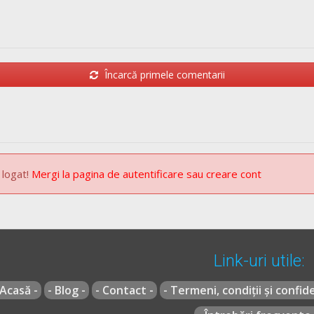
Încarcă primele comentarii
 logat!
Mergi la pagina de autentificare sau creare cont
Link-uri utile:
 Acasă -
- Blog -
- Contact -
- Termeni, condiții și confide