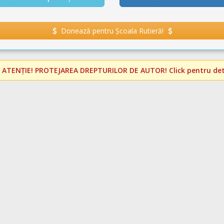
Donează pentru Școala Rutieră!
️
ATENȚIE! PROTEJAREA DREPTURILOR DE AUTOR!
Click pentru deta