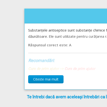
Substanțele antiseptice sunt substanțe chimice f
dăunătoare. Ele sunt utilizate pentru curățarea ră
Răspunsul corect este: A
Recomandări:
Curs de prim ajutor -->
Curs de prim ajutor
Citeste mai mult
Te întrebi dacă avem aceleași întrebări ca 