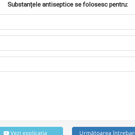
Substanțele antiseptice se folosesc pentru:
Vezi explicația
Următoarea întrebar