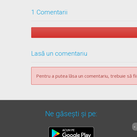
1 Comentarii
Lasă un comentariu
Pentru a putea lăsa un comentariu, trebuie să fii
Ne găsești și pe:
-