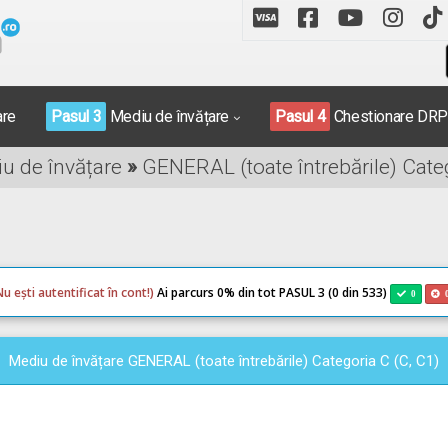
are
Pasul 3
Mediu de învățare
Pasul 4
Chestionare DR
iu de învățare
»
GENERAL (toate întrebările) Categ
Nu ești autentificat în cont!)
Ai parcurs 0
% din tot PASUL 3 (0 din 533)
0
Mediu de învățare GENERAL (toate întrebările) Categoria C (C, C1)