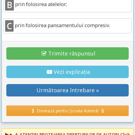
B
prin folosirea atelelor;
C
prin folosirea pansamentului compresiv.
Trimite răspunsul
Vezi explicația
Următoarea întrebare »
Donează pentru Școala Rutieră!
⚠️
ATENȚIE! PROTEJAREA DREPTURILOR DE AUTOR!
Click