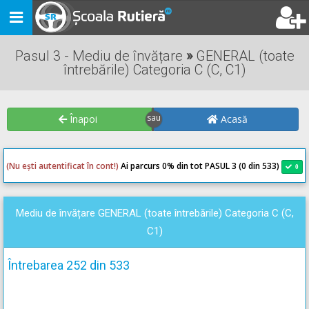
Toggle
navigation
Pasul 3 - Mediu de învățare
»
GENERAL (toate
întrebările) Categoria C (C, C1)
Înapoi
Acasă
(Nu ești autentificat în cont!)
Ai parcurs 0
% din tot PASUL 3 (0 din 533)
0
0
Mediu de învățare GENERAL (toate întrebările) Categoria C (C,
C1)
Întrebarea 252 din 533