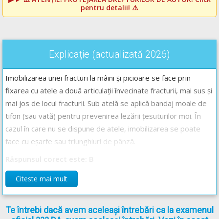
pentru detalii! ⚠️
Explicație (actualizată 2026)
Imobilizarea unei fracturi la mâini și picioare se face prin
fixarea cu atele a două articulații învecinate fracturii, mai sus și
mai jos de locul fracturii. Sub atelă se aplică bandaj moale de
tifon (sau vată) pentru prevenirea lezării țesuturilor moi. În
cazul în care nu se dispune de atele, imobilizarea se poate
face cu eșarfe sau triunghiuri de pânză.
Răspunsul corect este: B
Citeste mai mult
Recomandări:
Curs de prim ajutor -->
Curs de prim ajutor
Te întrebi dacă avem aceleași întrebări ca la examenul