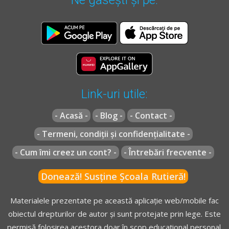
Link-uri utile:
- Acasă -
- Blog -
- Contact -
- Termeni, condiții și confidențialitate -
- Cum îmi creez un cont? -
- Întrebări frecvente -
Donează! Susține Școala Rutieră!
Materialele prezentate pe această aplicație web/mobile fac
obiectul drepturilor de autor și sunt protejate prin lege. Este
permisă folosirea acestora doar în scop educațional personal.