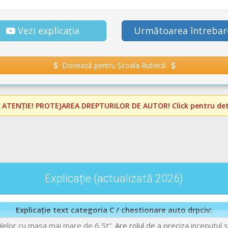
Vezi explicația
Următoarea întrebar
Donează pentru Școala Rutieră!
️
ATENȚIE! PROTEJAREA DREPTURILOR DE AUTOR!
Click pentru deta
Explicație (actualizată 2026)
Explicație text categoria C / chestionare auto drpciv:
ulelor cu masa mai mare de 6,5t”.
Are rolul de a preciza inceputul 