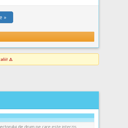
e »
lii! ⚠️
sectorului de drum pe care este interzis