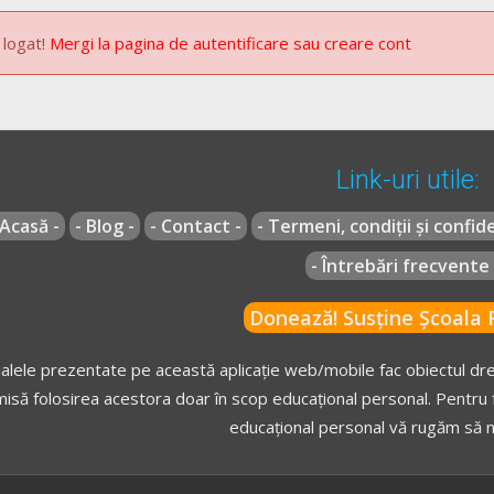
 logat!
Mergi la pagina de autentificare sau creare cont
Link-uri utile:
 Acasă -
- Blog -
- Contact -
- Termeni, condiții și confide
- Întrebări frecvente 
Donează! Susține Școala R
alele prezentate pe această aplicație web/mobile fac obiectul drep
isă folosirea acestora doar în scop educațional personal. Pentru f
educațional personal vă rugăm să n