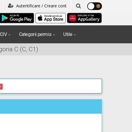
Autentificare / Creare cont
PCIV
Categorii permis
Utile
oria C (C, C1)
0