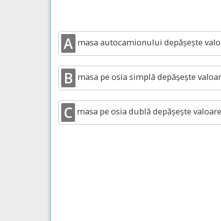
A
masa autocamionului depăşeşte valo
B
masa pe osia simplă depăşeşte valoar
C
masa pe osia dublă depăşeşte valoar