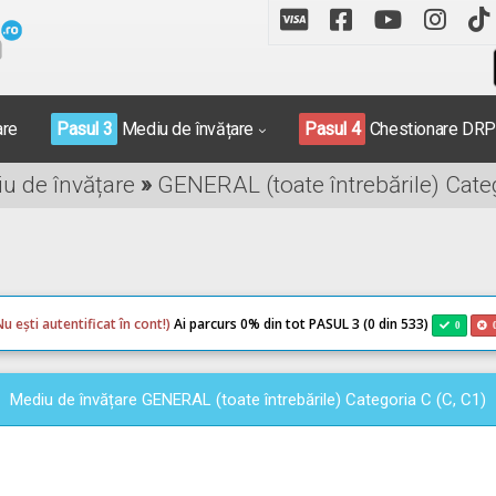
are
Pasul 3
Mediu de învățare
Pasul 4
Chestionare DR
iu de învățare
»
GENERAL (toate întrebările) Categ
Nu ești autentificat în cont!)
Ai parcurs 0
% din tot PASUL 3 (0 din 533)
0
Mediu de învățare GENERAL (toate întrebările) Categoria C (C, C1)