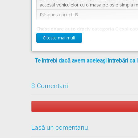
accesul vehiculelor cu o masa pe osie simpla m
Răspuns corect: B
Chestionare auto drpciv categoria C explicat
Citeste mai mult
Te întrebi dacă avem aceleași întrebări ca 
8 Comentarii
Lasă un comentariu