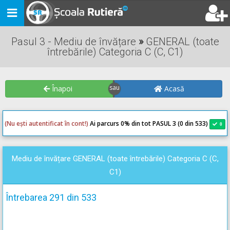
Toggle
navigation
Pasul 3 - Mediu de învățare
»
GENERAL (toate
întrebările) Categoria C (C, C1)
Înapoi
Acasă
(Nu ești autentificat în cont!)
Ai parcurs 0
% din tot PASUL 3 (0 din 533)
0
0
Mediu de învățare GENERAL (toate întrebările) Categoria C (C,
C1)
Întrebarea 291 din 533