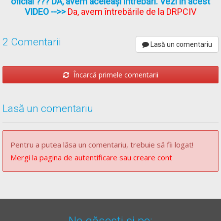
oficial ??? DA, avem aceleași întrebări. Vezi în acest
VIDEO
-->>
Da, avem întrebările de la DRPCIV
se va face doar în unitățile medicale și doar de către
persoanele de specialitate.
2 Comentarii
Lasă un comentariu
Pentru varianta
C
Încarcă primele comentarii
Dacă lăsați brațul liber se va crea o tensiune mai mare în zona
fracturii, ceea ce ar duce la o durere mai mare și, posibil, la
deplasarea fragmentelor.
Lasă un comentariu
Răspunsul corect este: A
Pentru a putea lăsa un comentariu, trebuie să fii logat!
Mergi la pagina de autentificare sau creare cont
Recomandări:
Curs de prim ajutor -->
Curs de prim ajutor
Ne găsești și pe: