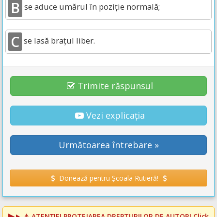
B
se aduce umărul în poziție normală;
C
se lasă brațul liber.
Trimite răspunsul
Vezi explicația
Următoarea întrebare »
Donează pentru Școala Rutieră!
⚠️
ATENȚIE! PROTEJAREA DREPTURILOR DE AUTOR!
Click