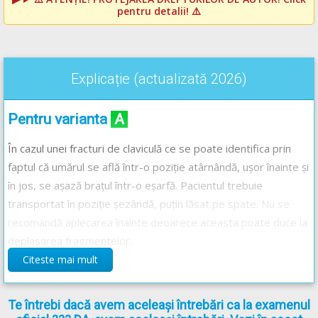
pentru detalii! ⚠️
Explicație (actualizată 2026)
Pentru varianta
A
În cazul unei fracturi de claviculă ce se poate identifica prin
faptul că umărul se află într-o poziție atârnândă, ușor înainte și
în jos, se așază brațul într-o eșarfă. Pacientul trebuie
transportat în poziție șezândă, puțin lăsat pe spate. Nu se
recomandă aplecarea înainte deoarece aceasta poate duce la
deplasarea fragmentelor.
Citeste mai mult
Pentru varianta
B
Te întrebi dacă avem aceleași întrebări ca la examenul
NU se va aduce umărul în poziție normală, această procedură