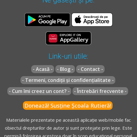
Link-uri utile:
- Acasă -
- Blog -
- Contact -
- Termeni, condiții și confidențialitate -
- Cum îmi creez un cont? -
- Întrebări frecvente -
Donează! Susține Școala Rutieră!
Materialele prezentate pe această aplicație web/mobile fac
obiectul drepturilor de autor și sunt protejate prin lege. Este
permisă folosirea acestora doar în scop educațional personal.