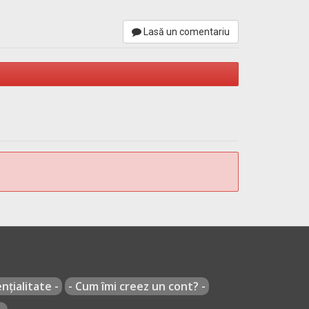
 la reducerea oboselii și a tensiunii nervoase.
Lasă un comentariu
rvozitate.
nțialitate -
- Cum îmi creez un cont? -