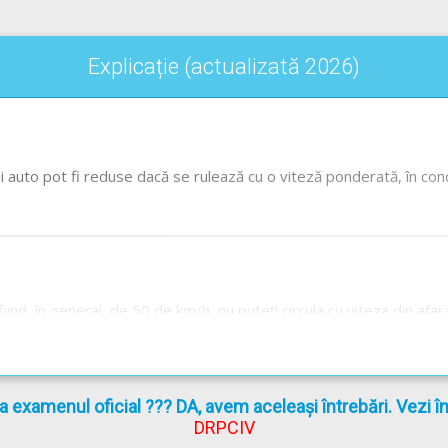
Explicație (actualizată 2026)
auto pot fi reduse dacă se rulează cu o viteză ponderată, în cond
ă fiind, în general, de 50 de km/h, nu puteți circula cu viteza din afa
culați în afara localităților cu aceeași viteză cu care circulați în l
fapt care vă va solicita și mai mult, parcurgerea drumului ar dura m
la examenul oficial ??? DA, avem aceleași întrebări. Vezi 
DRPCIV