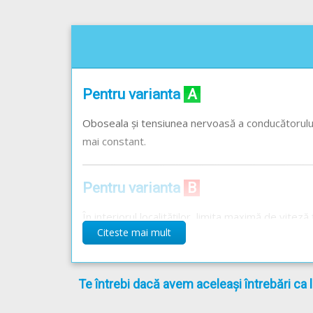
Pentru varianta
A
Oboseala și tensiunea nervoasă a conducătorului 
mai constant.
Pentru varianta
B
În interiorul localităților, limita maximă de vitez
Citeste mai mult
de 90, 100, 120 sau 130 de km/h. Iar invers, să cir
ceilalți participanți la trafic să vă depășească, 
Te întrebi dacă avem aceleași întrebări ca 
Pentru varianta
C