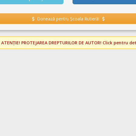
Donează pentru Școala Rutieră!
️
ATENȚIE! PROTEJAREA DREPTURILOR DE AUTOR!
Click pentru deta