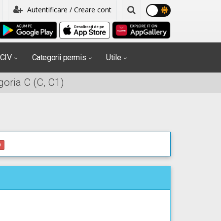
Autentificare / Creare cont
PCIV
Categorii permis
Utile
oria C (C, C1)
0