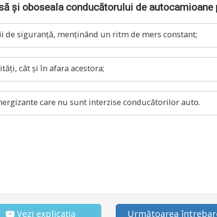
ă și oboseala conducătorului de autocamioane p
ții de siguranță, menținând un ritm de mers constant;
tăți, cât și în afara acestora;
rgizante care nu sunt interzise conducătorilor auto.
Vezi explicația
Următoarea întrebar