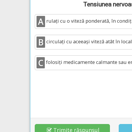
Tensiunea nervoas
A
rulați cu o viteză ponderată, în condi
B
circulați cu aceeași viteză atât în locali
C
folosiți medicamente calmante sau ene
Trimite răspunsul