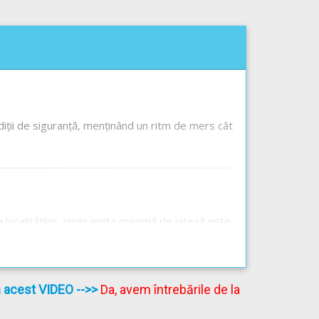
iții de siguranță, menținând un ritm de mers cât
ra localităților, unde limita maximă de viteză este
ocalități, nu se recomandă, deoarece i-ați obliga pe
ai mult și starea de oboseală se va agrava.
în acest VIDEO
-->>
Da, avem întrebările de la