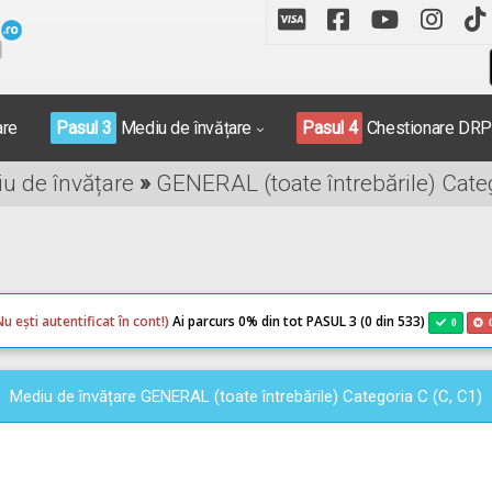
are
Pasul 3
Mediu de învățare
Pasul 4
Chestionare DR
iu de învățare
»
GENERAL (toate întrebările) Categ
Nu ești autentificat în cont!)
Ai parcurs 0
% din tot PASUL 3 (0 din 533)
0
Mediu de învățare GENERAL (toate întrebările) Categoria C (C, C1)