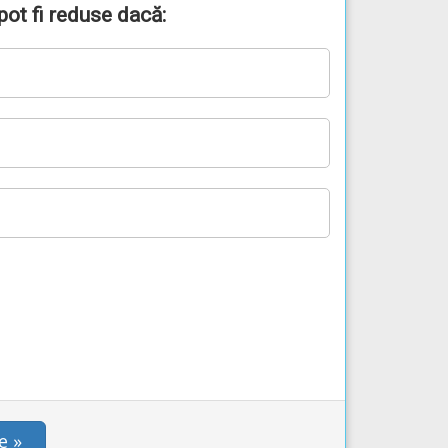
ot fi reduse dacă:
e »