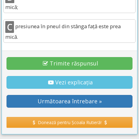
mică;
C
presiunea în pneul din stânga faţă este prea
mică.
Trimite răspunsul
Vezi explicația
Următoarea întrebare »
Donează pentru Școala Rutieră!