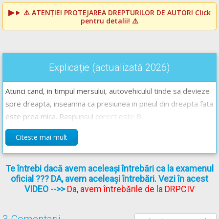
⚠️
ATENȚIE! PROTEJAREA DREPTURILOR DE AUTOR!
Click
pentru detalii! ⚠️
Explicație (actualizată 2026)
Atunci cand, in timpul mersului, autovehiculul tinde sa devieze
spre dreapta, inseamna ca presiunea in pneul din dreapta fata
este prea mica. Raspunsul corect este B.
Citeste mai mult
Te întrebi dacă avem aceleași întrebări ca la examenul
oficial ??? DA, avem aceleași întrebări. Vezi în acest
VIDEO
-->>
Da, avem întrebările de la DRPCIV
3 Comentarii