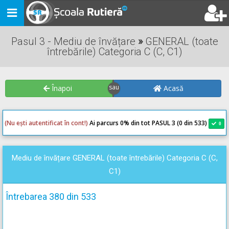
Toggle
navigation
Pasul 3 - Mediu de învățare
»
GENERAL (toate
întrebările) Categoria C (C, C1)
Înapoi
Acasă
(Nu ești autentificat în cont!)
Ai parcurs 0
% din tot PASUL 3 (0 din 533)
0
0
Mediu de învățare GENERAL (toate întrebările) Categoria C (C,
C1)
Întrebarea 380 din 533