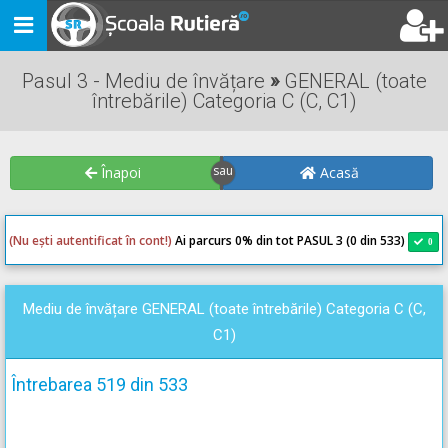
Toggle
navigation
Pasul 3 - Mediu de învățare
»
GENERAL (toate
întrebările) Categoria C (C, C1)
Înapoi
Acasă
(Nu ești autentificat în cont!)
Ai parcurs 0
% din tot PASUL 3 (0 din 533)
0
0
Mediu de învățare GENERAL (toate întrebările) Categoria C (C,
C1)
Întrebarea 519 din 533