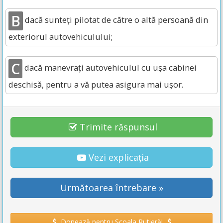
B
dacă sunteţi pilotat de către o altă persoană din
exteriorul autovehiculului;
C
dacă manevraţi autovehiculul cu uşa cabinei
deschisă, pentru a vă putea asigura mai uşor.
Trimite răspunsul
Vezi explicația
Următoarea întrebare »
Donează pentru Școala Rutieră!