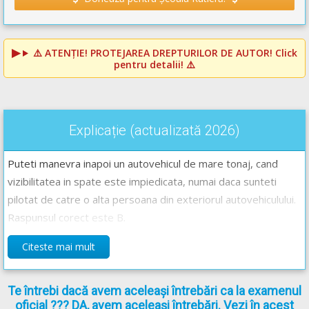
⚠️
ATENȚIE! PROTEJAREA DREPTURILOR DE AUTOR!
Click
pentru detalii! ⚠️
Explicație (actualizată 2026)
Puteti manevra inapoi un autovehicul de mare tonaj, cand
vizibilitatea in spate este impiedicata, numai daca sunteti
pilotat de catre o alta persoana din exteriorul autovehiculului.
Raspunsul corect este B.
Citeste mai mult
Te întrebi dacă avem aceleași întrebări ca la examenul
oficial ??? DA, avem aceleași întrebări. Vezi în acest