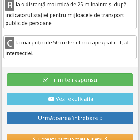
B
la o distanţă mai mică de 25 m înainte şi după
indicatorul staţiei pentru mijloacele de transport
public de persoane;
C
la mai puţin de 50 m de cel mai apropiat colţ al
intersecţiei.
Trimite răspunsul
Vezi explicația
Următoarea întrebare »
Donează pentru Școala Rutieră!