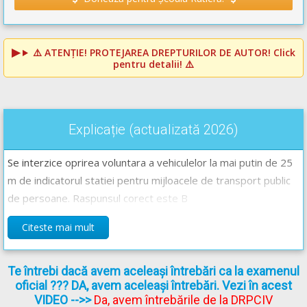
⚠️
ATENȚIE! PROTEJAREA DREPTURILOR DE AUTOR!
Click
pentru detalii! ⚠️
Explicație (actualizată 2026)
Se interzice oprirea voluntara a vehiculelor la mai putin de 25
m de indicatorul statiei pentru mijloacele de transport public
de persoane. Raspunsul corect este B
Citeste mai mult
Te întrebi dacă avem aceleași întrebări ca la examenul
oficial ??? DA, avem aceleași întrebări. Vezi în acest
VIDEO
-->>
Da, avem întrebările de la DRPCIV