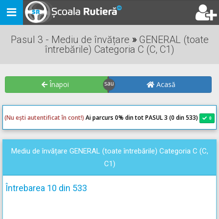
Toggle
navigation
Pasul 3 - Mediu de învățare
»
GENERAL (toate
întrebările) Categoria C (C, C1)
Înapoi
Acasă
(Nu ești autentificat în cont!)
Ai parcurs 0
% din tot PASUL 3 (0 din 533)
0
0
Mediu de învățare GENERAL (toate întrebările) Categoria C (C,
C1)
Întrebarea 10 din 533