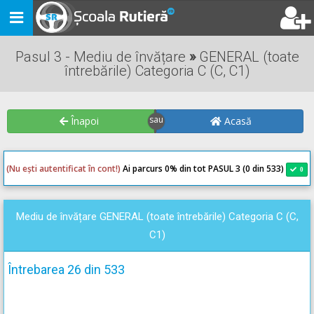
Toggle
navigation
Pasul 3 - Mediu de învățare
»
GENERAL (toate
întrebările) Categoria C (C, C1)
Înapoi
Acasă
(Nu ești autentificat în cont!)
Ai parcurs 0
% din tot PASUL 3 (0 din 533)
0
0
Mediu de învățare GENERAL (toate întrebările) Categoria C (C,
C1)
Întrebarea 26 din 533