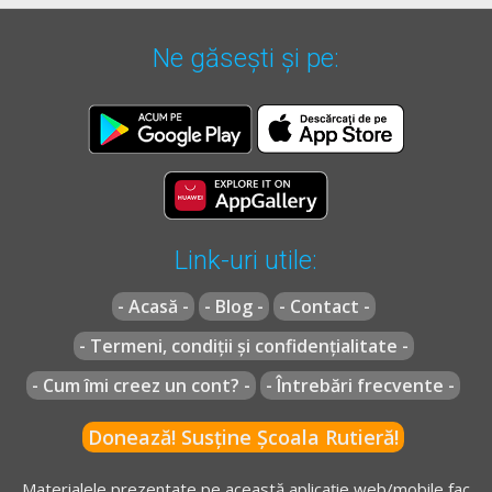
Ne găsești și pe:
Link-uri utile:
- Acasă -
- Blog -
- Contact -
- Termeni, condiții și confidențialitate -
- Cum îmi creez un cont? -
- Întrebări frecvente -
Donează! Susține Școala Rutieră!
Materialele prezentate pe această aplicație web/mobile fac