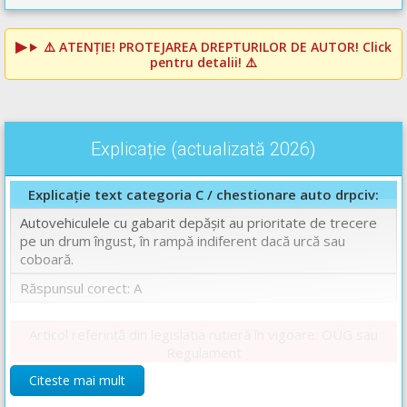
⚠️
ATENȚIE! PROTEJAREA DREPTURILOR DE AUTOR!
Click
pentru detalii! ⚠️
Explicație (actualizată 2026)
Explicație text categoria C / chestionare auto drpciv:
Autovehiculele cu gabarit depăşit au prioritate de trecere
pe un drum îngust, în rampă indiferent dacă urcă sau
coboară.
Răspunsul corect: A
Articol referință din legislatia rutieră în vigoare: OUG sau
Regulament
Art. 127.
Citeste mai mult
(1)
Pe drumurile publice înguste şi/sau cu declivitate, unde