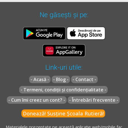
Chestionare auto drpciv categoria C explicate.
Ne găsești și pe:
Link-uri utile:
- Acasă -
- Blog -
- Contact -
- Termeni, condiții și confidențialitate -
- Cum îmi creez un cont? -
- Întrebări frecvente -
Donează! Susține Școala Rutieră!
Materialele prezentate pe această aplicație web/mobile fac