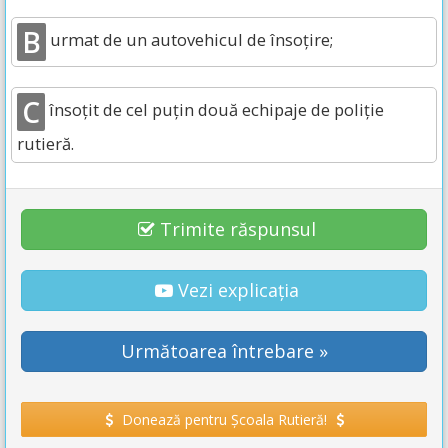
B
urmat de un autovehicul de însoţire;
C
însoţit de cel puţin două echipaje de poliţie
rutieră.
Trimite răspunsul
Vezi explicația
Următoarea întrebare »
Donează pentru Școala Rutieră!