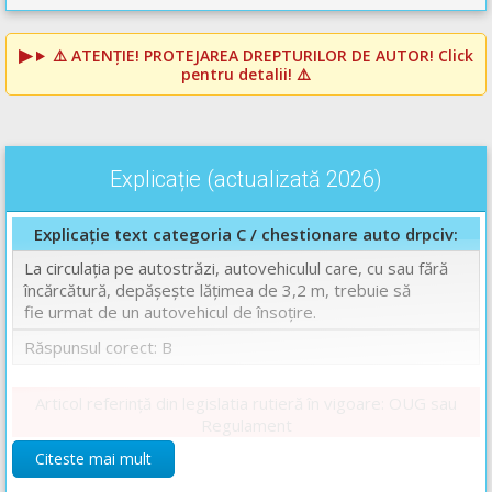
⚠️
ATENȚIE! PROTEJAREA DREPTURILOR DE AUTOR!
Click
pentru detalii! ⚠️
Explicație (actualizată 2026)
Explicație text categoria C / chestionare auto drpciv:
La circulația pe autostrăzi, autovehiculul care, cu sau fără
încărcătură, depăşeşte lăţimea de 3,2 m, trebuie să
fie urmat de un autovehicul de însoţire.
Răspunsul corect: B
Articol referință din legislatia rutieră în vigoare: OUG sau
Regulament
Art. 172.
Citeste mai mult
(1)
În circulaţia pe drumurile publice, autovehiculul sau