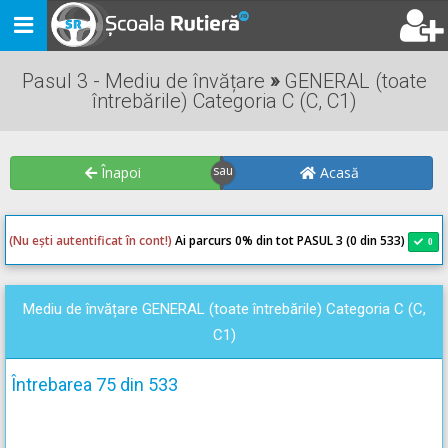
Toggle
navigation
Pasul 3 - Mediu de învățare
»
GENERAL (toate
întrebările) Categoria C (C, C1)
Înapoi
Acasă
(Nu ești autentificat în cont!)
Ai parcurs 0
% din tot PASUL 3 (0 din 533)
0
0
Mediu de învățare GENERAL (toate întrebările) Categoria C (C,
C1)
Întrebarea 75 din 533