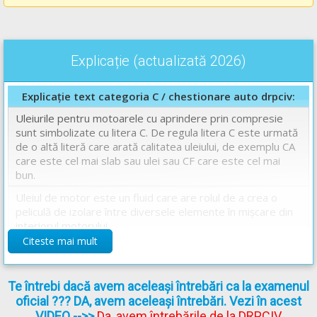
Explicație (actualizată 2026)
Explicație text categoria C / chestionare auto drpciv:
Uleiurile pentru motoarele cu aprindere prin compresie
sunt simbolizate cu litera C. De regula litera C este urmată
de o altă literă care arată calitatea uleiului, de exemplu CA
care este cel mai slab sau ulei sau CF care este cel mai
bun.
Uleiul de motor este un fluid care are rolul de a crea o
peliculă de izolare între diversele elemente în mișcare din
interiorul motorului.
Principalele proptietăți ale uleiului de motor sunt:
Citeste mai mult
- rezistența la uzură.
- vâscozitatea în funcție de temperatură.
- compoziția chimică.
Te întrebi dacă avem aceleași întrebări ca la examenul
oficial ??? DA, avem aceleași întrebări. Vezi în acest
Răspuns corect: B
VIDEO
-->>
Da, avem întrebările de la DRPCIV