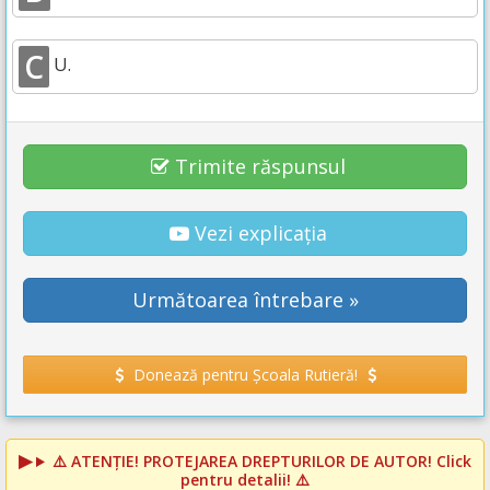
C
U.
Trimite răspunsul
Vezi explicația
Următoarea întrebare »
Donează pentru Școala Rutieră!
⚠️
ATENȚIE! PROTEJAREA DREPTURILOR DE AUTOR!
Click
pentru detalii! ⚠️