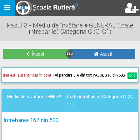
Toggle
navigation
Pasul 3 - Mediu de învățare
»
GENERAL (toate
întrebările) Categoria C (C, C1)
Înapoi
Acasă
(Nu ești autentificat în cont!)
Ai parcurs 0
% din tot PASUL 3 (0 din 533)
0
0
Mediu de învățare GENERAL (toate întrebările) Categoria C (C,
C1)
Întrebarea 167 din 533