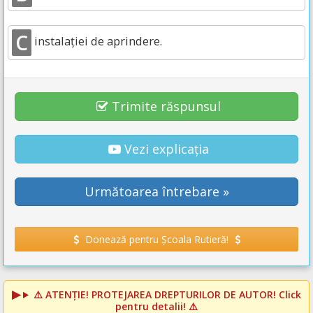
C
instalaţiei de aprindere.
Trimite răspunsul
Vezi explicația
Următoarea întrebare »
Donează pentru Școala Rutieră!
⚠️
ATENȚIE! PROTEJAREA DREPTURILOR DE AUTOR!
Click
pentru detalii! ⚠️