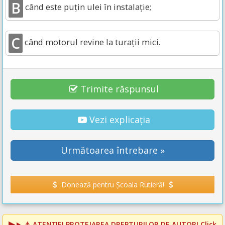
B
când este puţin ulei în instalaţie;
C
când motorul revine la turaţii mici.
Trimite răspunsul
Vezi explicația
Următoarea întrebare »
Donează pentru Școala Rutieră!
⚠️
ATENȚIE! PROTEJAREA DREPTURILOR DE AUTOR!
Click