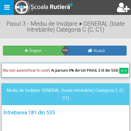
Toggle
navigation
Pasul 3 - Mediu de învățare
»
GENERAL (toate
întrebările) Categoria C (C, C1)
Înapoi
Acasă
(Nu ești autentificat în cont!)
Ai parcurs 0
% din tot PASUL 3 (0 din 533)
0
0
Mediu de învățare GENERAL (toate întrebările) Categoria C (C,
C1)
Întrebarea 181 din 533