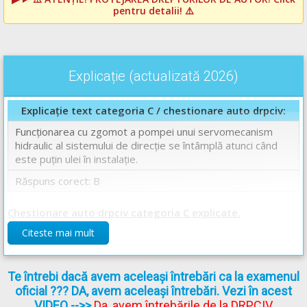
pentru detalii! ⚠️
Explicație (actualizată 2026)
Explicație text categoria C / chestionare auto drpciv:
Funcționarea cu zgomot a pompei unui servomecanism
hidraulic al sistemului de direcţie se întâmplă atunci când
este puţin ulei în instalaţie.
Răspuns corect: B
Chestionare auto drpciv categoria C explicate.
Citeste mai mult
Te întrebi dacă avem aceleași întrebări ca la examenul
oficial ??? DA, avem aceleași întrebări. Vezi în acest
VIDEO
-->>
Da, avem întrebările de la DRPCIV