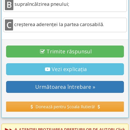
B
supraîncălzirea pneului;
C
creşterea aderenţei la partea carosabilă.
Trimite răspunsul
Vezi explicația
Următoarea întrebare »
Donează pentru Școala Rutieră!
⚠️
ATENȚIE! PROTEJAREA DREPTURILOR DE AUTOR!
Click