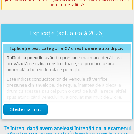
pentru detalii! ⚠️
Explicație (actualizată 2026)
Explicație text categoria C / chestionare auto drpciv:
Rulând cu pneurile având o presiune mai mare decât cea
prevăzută de uzina constructoare, se produce uzura
anormală a benzii de rulare pe mijloc.
Este indicat conducătorilor de vehicule să verifice
presiunea din anvelope, de regula, înaintea de a pleca la
drum cu acestea sau cel puțin o dată pe lună, la rece, altfel
spus atunci când vehiculul nu a circulat mai mult de 2 ore.
Răspuns corect: A
Citeste mai mult
Chestionare auto drpciv categoria C explicate.
Te întrebi dacă avem aceleași întrebări ca la examenul