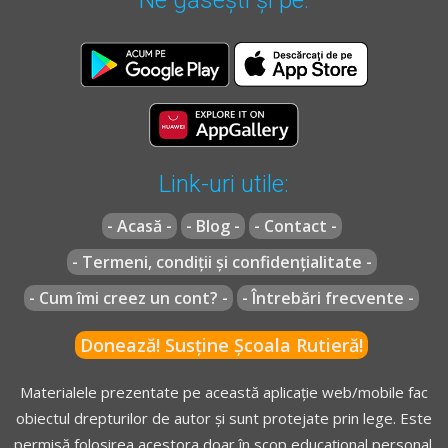
Link-uri utile:
- Acasă -
- Blog -
- Contact -
- Termeni, condiții și confidențialitate -
- Cum îmi creez un cont? -
- Întrebări frecvente -
Donează! Susține Școala Rutieră!
Materialele prezentate pe această aplicație web/mobile fac
obiectul drepturilor de autor și sunt protejate prin lege. Este
permisă folosirea acestora doar în scop educațional personal.