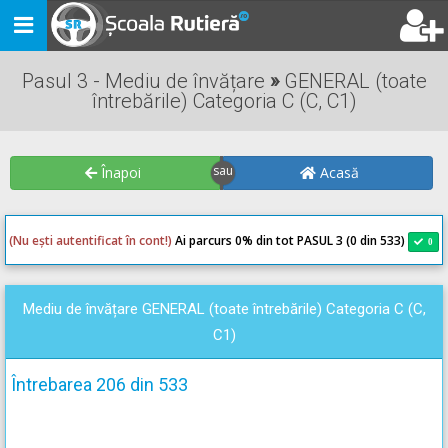
Toggle
navigation
Pasul 3 - Mediu de învățare
»
GENERAL (toate
întrebările) Categoria C (C, C1)
Înapoi
Acasă
(Nu ești autentificat în cont!)
Ai parcurs 0
% din tot PASUL 3 (0 din 533)
0
0
Mediu de învățare GENERAL (toate întrebările) Categoria C (C,
C1)
Întrebarea 206 din 533