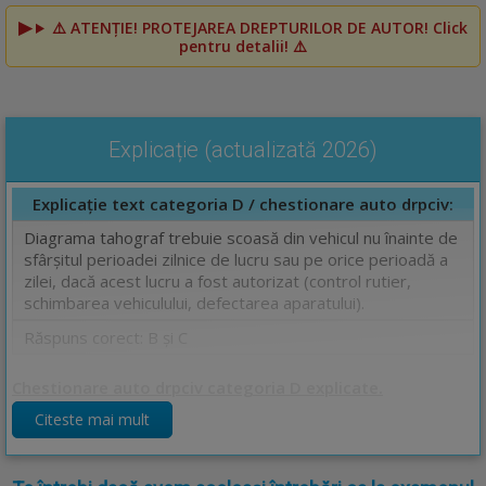
⚠️
ATENȚIE! PROTEJAREA DREPTURILOR DE AUTOR!
Click
pentru detalii! ⚠️
Explicație (actualizată 2026)
Explicație text categoria D / chestionare auto drpciv:
Diagrama tahograf trebuie scoasă din vehicul nu înainte de
sfârşitul perioadei zilnice de lucru sau pe orice perioadă a
zilei, dacă acest lucru a fost autorizat (control rutier,
schimbarea vehiculului, defectarea aparatului).
Răspuns corect: B și C
Chestionare auto drpciv categoria D explicate.
Citeste mai mult