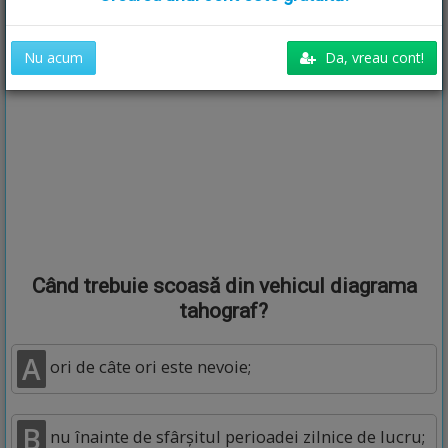
Nu acum
Da, vreau cont!
Când trebuie scoasă din vehicul diagrama
tahograf?
A
ori de câte ori este nevoie;
B
nu înainte de sfârşitul perioadei zilnice de lucru;