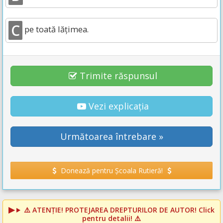
C
pe toată lăţimea.
Trimite răspunsul
Vezi explicația
Următoarea întrebare »
Donează pentru Școala Rutieră!
⚠️
ATENȚIE! PROTEJAREA DREPTURILOR DE AUTOR!
Click
pentru detalii! ⚠️