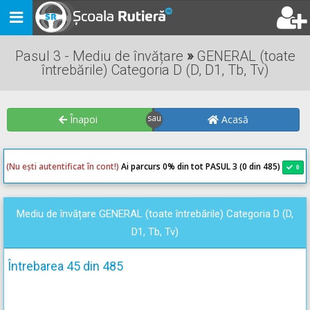
Toggle
navigation
Pasul 3 - Mediu de învățare
»
GENERAL (toate
întrebările) Categoria D (D, D1, Tb, Tv)
Înapoi
Acasă
(Nu ești autentificat în cont!)
Ai parcurs 0
% din tot PASUL 3 (0 din 485)
0
0
Mediu de învățare GENERAL (toate întrebările) Categoria D (D,
D1, Tb, Tv)
Întrebarea 45 din 485