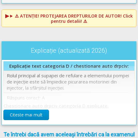
⚠️
ATENȚIE! PROTEJAREA DREPTURILOR DE AUTOR!
Click
pentru detalii! ⚠️
Explicație (actualizată 2026)
Explicație text categoria D / chestionare auto drpciv:
Rolul principal al supapei de refulare a elementului pompei
de injecţie este să împiedice picurarea motorinei din
injector, la sfârşitul injecţiei.
Răspuns corect: A
Chestionare auto drpciv categoria D explicate.
Citeste mai mult
Te întrebi dacă avem aceleași întrebări ca la examenul