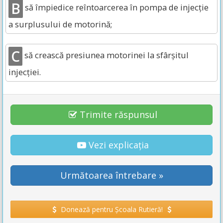
B
să împiedice reîntoarcerea în pompa de injecţie
a surplusului de motorină;
C
să crească presiunea motorinei la sfârşitul
injecţiei.
Trimite răspunsul
Vezi explicația
Următoarea întrebare »
Donează pentru Școala Rutieră!