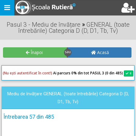
Toggle
navigation
Pasul 3 - Mediu de învățare
»
GENERAL (toate
întrebările) Categoria D (D, D1, Tb, Tv)
Înapoi
Acasă
(Nu ești autentificat în cont!)
Ai parcurs 0
% din tot PASUL 3 (0 din 485)
0
0
Mediu de învățare GENERAL (toate întrebările) Categoria D (D,
D1, Tb, Tv)
Întrebarea 57 din 485